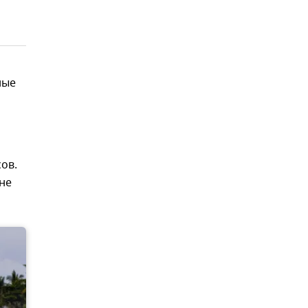
ные
ов.
не