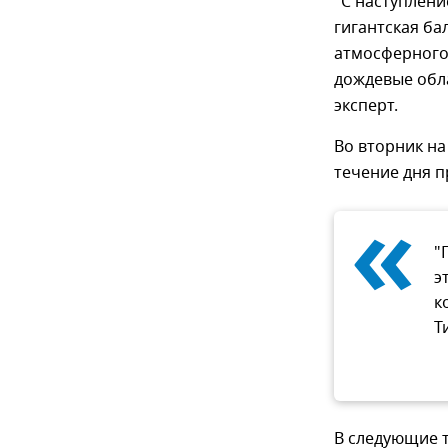
"С наступлен
гигантская ба
атмосферного
дождевые обла
эксперт.
Во вторник на
течение дня п
«
"
э
к
Т
В следующие т