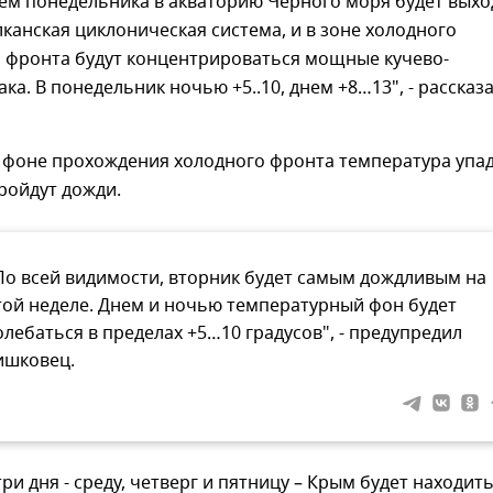
ием понедельника в акваторию Черного моря будет выхо
лканская циклоническая система, и в зоне холодного
 фронта будут концентрироваться мощные кучево-
ка. В понедельник ночью +5..10, днем +8…13", - рассказ
 фоне прохождения холодного фронта температура упад
ройдут дожди.
По всей видимости, вторник будет самым дождливым на
той неделе. Днем и ночью температурный фон будет
олебаться в пределах +5…10 градусов", - предупредил
ишковец.
ри дня - среду, четверг и пятницу – Крым будет находить