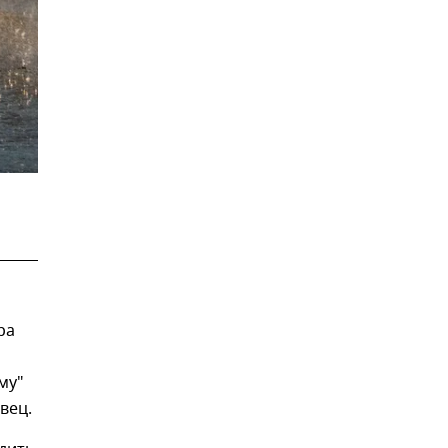
ра
му"
вец.