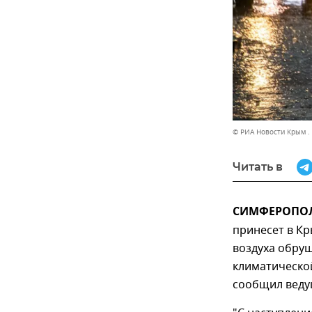
© РИА Новости Крым .
Читать в
СИМФЕРОПОЛЬ
принесет в Кр
воздуха обруш
климатической
сообщил веду