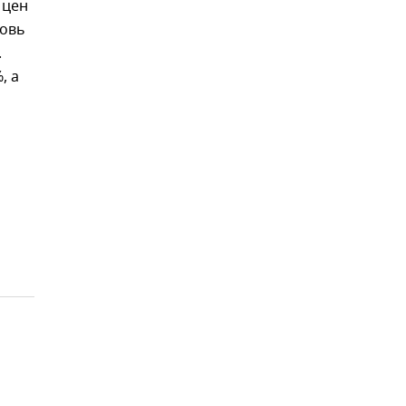
 цен
ковь
.
, а