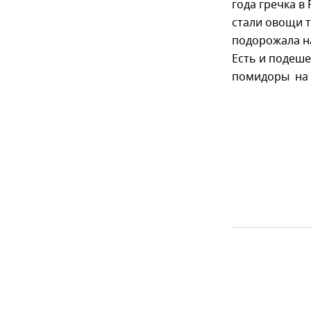
года гречка в
стали овощи т
подорожала на 
Есть и подеше
помидоры на 