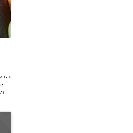
и так
ее
ель