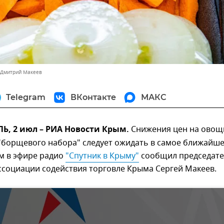
 Дмитрий Макеев
Telegram
ВКонтакте
МАКС
, 2 июл – РИА Новости Крым.
Снижения цен на овощ
"борщевого набора" следует ожидать в самое ближайш
м в эфире радио
"Спутник в Крыму"
сообщил председат
ссоциации содействия торговле Крыма Сергей Макеев.