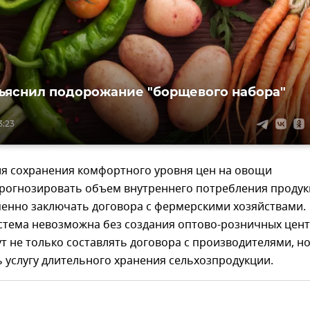
ъяснил подорожание "борщевого набора"
3:23
ля сохранения комфортного уровня цен на овощи
рогнозировать объем внутреннего потребления проду
менно заключать договора с фермерскими хозяйствами.
стема невозможна без создания оптово-розничных цент
т не только составлять договора с производителями, но
 услугу длительного хранения сельхозпродукции.