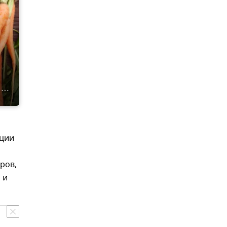
кции
ров,
 и