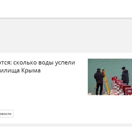
ся: сколько воды успели
нилища Крыма
овости