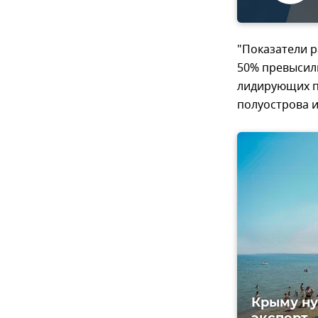
"Показатели 
50% превысили
лидирующих п
полуострова и
Крыму ну
эксперт