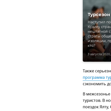
Турсезон
Наступил по
Крыму стран
нештатной с
страты общес
изоляции, п
кто?
3 августа 2020,
Также серьез
программа ту
сэкономить д
В межсезонье
туристов. В н
поездок Ялту,