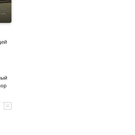
щей
ный
пор