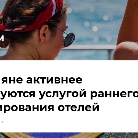
м
яне активнее
уются услугой раннег
ирования отелей