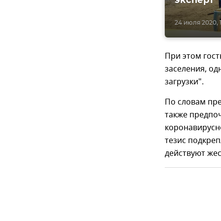
24 июля 2020, 
При этом гост
заселения, о
загрузки".
По словам пре
также предпоч
коронавирусн
тезис подкреп
действуют жес