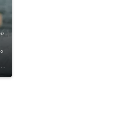
из
то