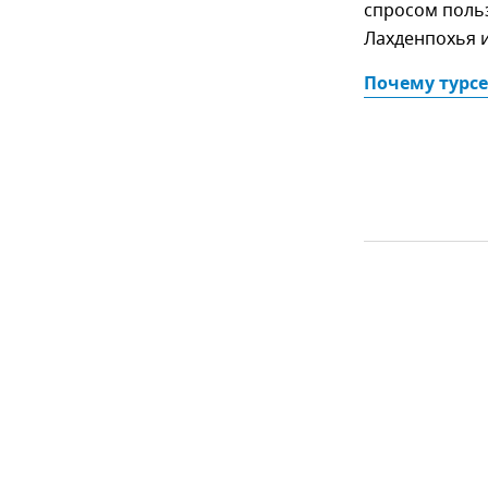
спросом польз
Лахденпохья и
Почему турсе