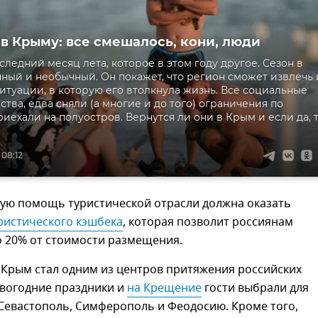
 в Крыму: все смешалось, кони, люди
следний месяц лета, которое в этом году другое. Сезон в
ный и необычный. Он покажет, что регион сможет извлечь 
итуации, в которую его втолкнула жизнь. Все социальные
тва, едва сняли (а многие и до того) ограничения по
риехали на полуостров. Вернутся ли они в Крым и если да, 
 08:12
ную помощь туристической отрасли должна оказать
ристического кэшбека
, которая позволит россиянам
о 20% от стоимости размещения.
 Крым стал одним из центров притяжения российских
овогодние праздники и
на Крещение
гости выбрали для
 Севастополь, Симферополь и Феодосию. Кроме того,