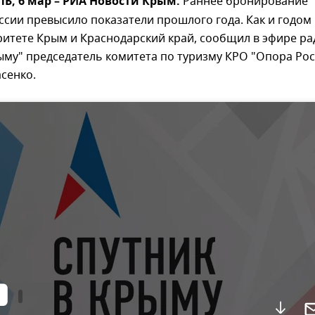
, 6 мар – РИА Новости Крым.
Раннее бронирование
ссии превысило показатели прошлого года. Как и годом
ритете Крым и Краснодарский край, сообщил в эфире р
ыму" председатель комитета по туризму КРО "Опора Ро
асенко.