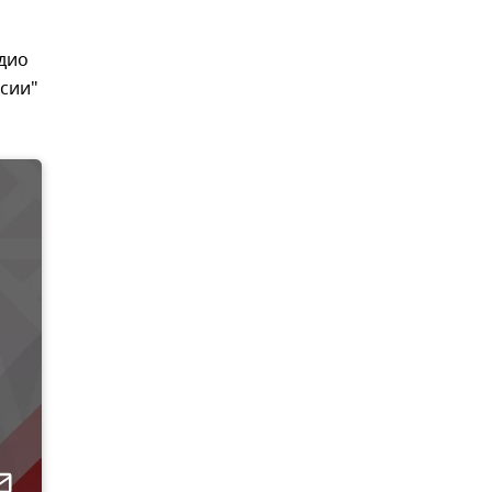
адио
ссии"