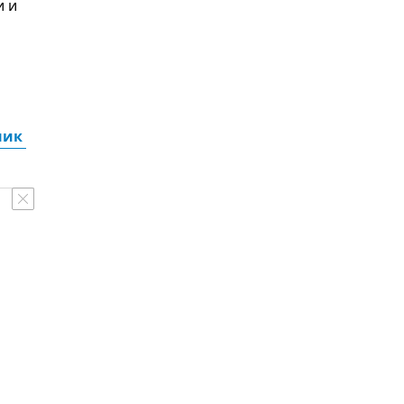
и и
ик 