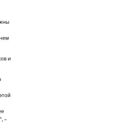
лжны
 чем
ов и
о
этой
ее
, –