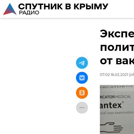
Экспе
поли
от ва
07:02 16.02.2021
(об