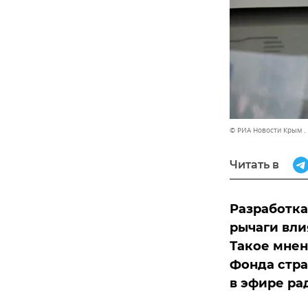
© РИА Новости Крым .
Читать в
Разработка
рычаги вли
Такое мнен
Фонда стра
в эфире ра