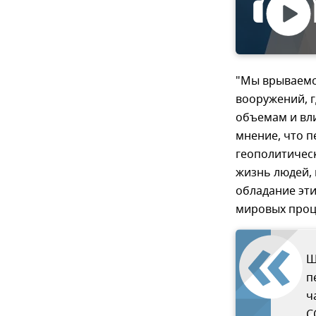
"Мы врываемс
вооружений, 
объемам и вл
мнение, что п
геополитическ
жизнь людей, 
обладание эти
мировых проце
Ш
п
ч
С