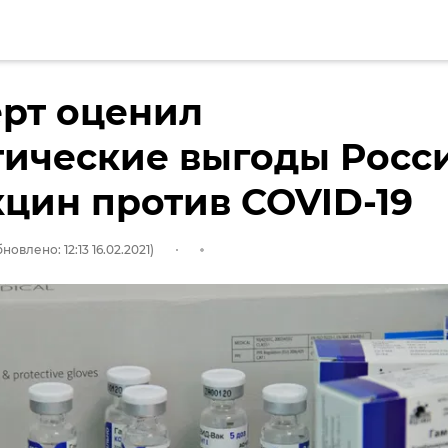
рт оценил
тические выгоды Росс
кцин против COVID-19
новлено: 12:13 16.02.2021)