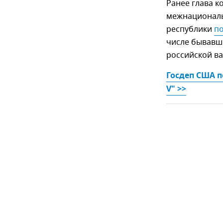
Ранее глава 
межнациональ
республики
п
числе бывавш
российской ва
Госдеп США п
V" >>