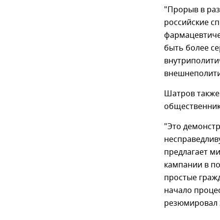
"Прорыв в раз
российские с
фармацевтиче
быть более се
внутриполитич
внешнеполитич
Шатров также
общественнико
"Это демонст
несправедлив
предлагает ми
кампании в по
простые гражд
начало процес
резюмировал 