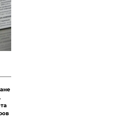
ране
.
ета
ров