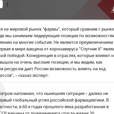
я на мировой рынок "фармы", который сравним с рынк
где мы занимаем лидирующие позиции по возможностям
иянию на многие события. Не является преувеличением
ервая в мире вакцина от коронавируса "Спутник V" явля
ой победой. Конкуренция в отраслях, которые влияют н
вышла на очень высокие позиции, и мы видим, как
м ресурсом дает России возможность влиять на ход
ссов", – сказал эксперт.
атров напомнил, что нынешняя ситуация – далеко не
ервый глобальный успех российской фармацевтики. В
астности, в 60-х годах прошлого века разработанная в
ССР вакцина от полиомиелита спасла жизни 20