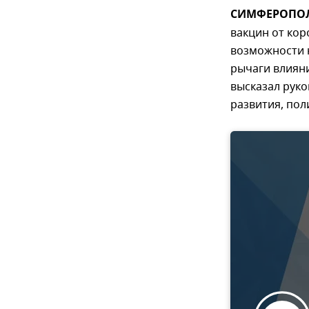
СИМФЕРОПОЛЬ
вакцин от кор
возможности 
рычаги влиян
высказал руко
развития, пол