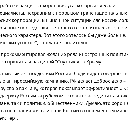
работке вакцин от коронавируса, который сделали
пециалисты, несравним с прорывом транснациональных
ских корпораций. В нынешней ситуации для России до
рьезные последствия, не только геополитического, но и
еского характера. Вот этого хотелось бы даже больше,
еских успехов", – полагает политолог.
 прокомментировал желание ряда иностранных политик
в привиться вакциной "Спутник V" в Крыму.
ративный акт поддержки России. Люди видят совершенн
ую антироссийскую кампанию. РФ делает доброе дело –
ру свою вакцину, которая показывает эффективность. К 
ддержку России за рубежом готовы присоединиться как
ане, так и политики, общественники. Думаю, это хорош
са осознания места и роли России в современном мире"
эксперт.