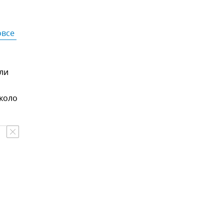
все 
ли
коло