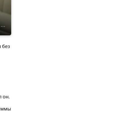
 без
 он.
раммы