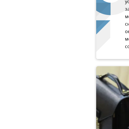
у
з
м
с
о
м
с