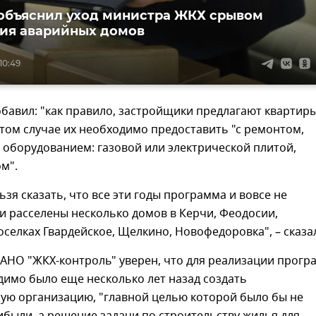
объяснил уход министра ЖКХ срывом
ия аварийных домов
10:49
бавил: "как правило, застройщики предлагают квартиры
 этом случае их необходимо предоставить "с ремонтом,
 оборудованием: газовой или электрической плитой,
м".
ьзя сказать, что все эти годы программа и вовсе не
и расселены несколько домов в Керчи, Феодосии,
оселках Гвардейское, Щелкино, Новофедоровка", – сказал
 АНО "ЖКХ-контроль" уверен, что для реализации прог
димо было еще несколько лет назад создать
ную организацию, "главной целью которой было бы не
были, а решение задачи по строительству жилья для