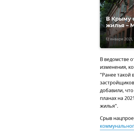
В Крыму 
жилья –
12 января 2021,
В ведомстве о
изменения, ко
"Ранее такой 
застройщиков,
добавили, что
планах на 202
жилья".
Срыв нацпрое
коммунальног