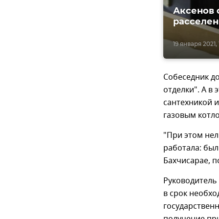
Аксенов 
расселен
19 января 2021, 
Собеседник до
отделки". А в
сантехникой и
газовым котло
"При этом нел
работала: был
Бахчисарае, п
Руководитель
в срок необхо
государствен
получение при