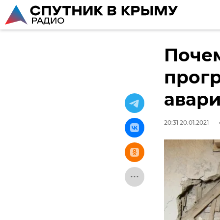
Почем
прог
авари
20:31 20.01.2021