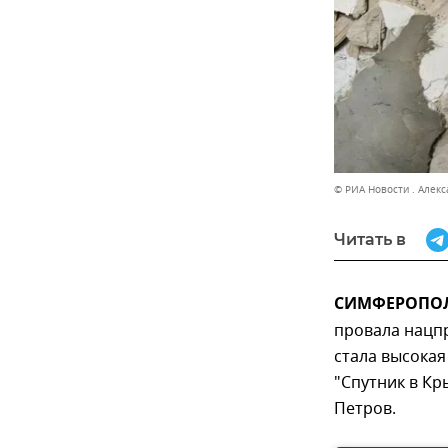
© РИА Новости . Алек
Читать в
СИМФЕРОПОЛЬ
провала нацп
стала высокая
"Спутник в Кр
Петров.