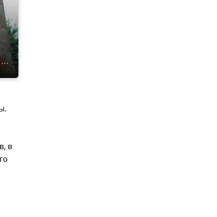
ы.
, в
го