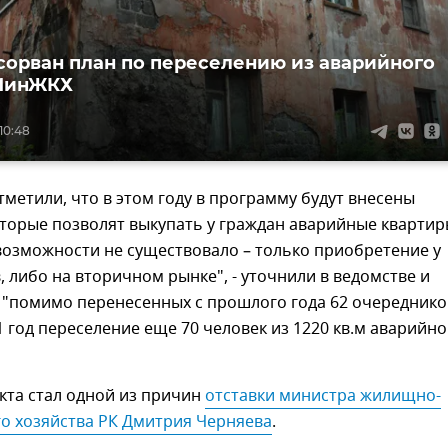
сорван план по переселению из аварийного
 МинЖКХ
 10:48
тметили, что в этом году в программу будут внесены
торые позволят выкупать у граждан аварийные квартир
возможности не существовало – только приобретение у
 либо на вторичном рынке", - уточнили в ведомстве и
 "помимо перенесенных с прошлого года 62 очередников
1 год переселение еще 70 человек из 1220 кв.м аварийно
кта стал одной из причин
отставки министра жилищно-
о хозяйства РК Дмитрия Черняева
.