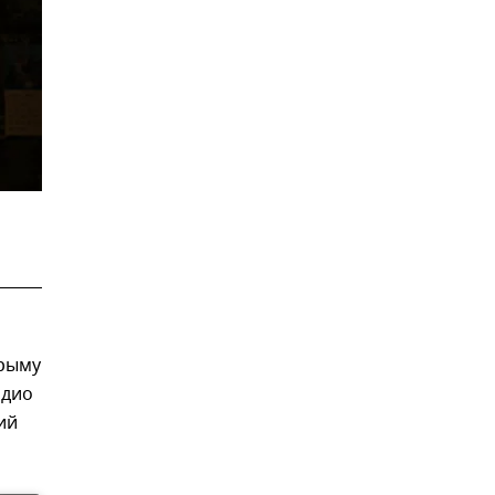
Крыму
адио
ий