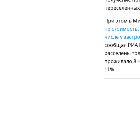
переселенных
При этом в М
не стоимость,
числе у заст
сообщал РИА 
расселены тол
проживало 8 
11%.