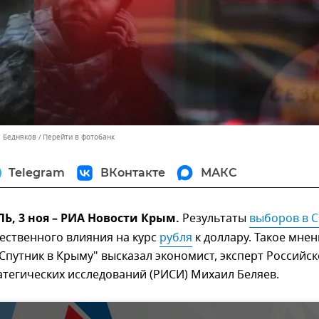
л Бедняков
Перейти в фотобанк
Telegram
ВКонтакте
МАКС
, 3 ноя – РИА Новости Крым.
Результаты
выборов в 
ественного влияния на курс
рубля
к доллару. Такое мнен
Спутник в Крыму" высказал экономист, эксперт Российск
атегических исследований (РИСИ) Михаил Беляев.