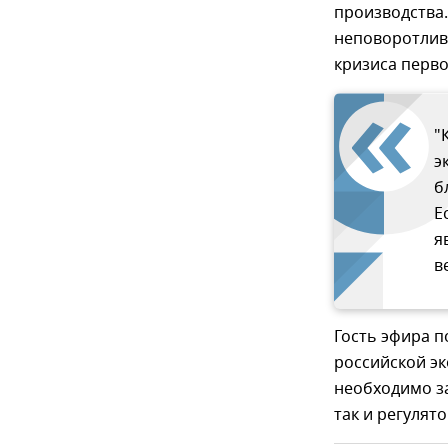
производства.
неповоротлив
кризиса перво
"
э
б
Е
я
в
Гость эфира п
российской эк
необходимо за
так и регулят