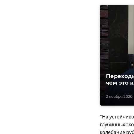
Переходи
чем это 
2 ноября 2020, 
"На устойчив
глубинных эк
колебание ру