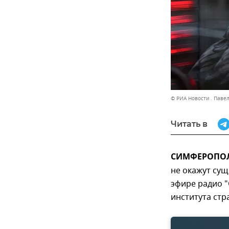
© РИА Новости . Паве
Читать в
СИМФЕРОПОЛЬ
не окажут сущ
эфире радио "
института стр