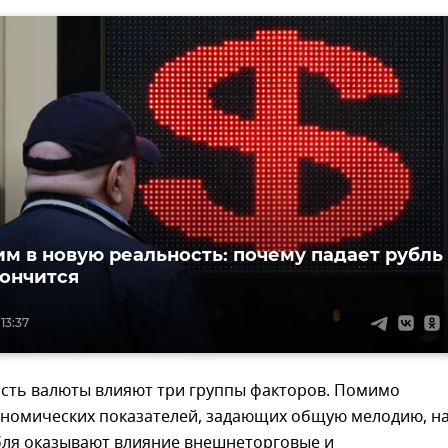
м в новую реальность: почему падает рубль
кончится
13:37
ость валюты влияют три группы факторов. Помимо
ономических показателей, задающих общую мелодию, н
бля оказывают влияние внешнеторговые и