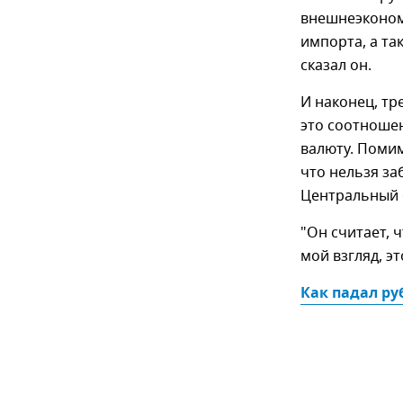
внешнеэконом
импорта, а та
сказал он.
И наконец, тр
это соотноше
валюту. Поми
что нельзя за
Центральный б
"Он считает, 
мой взгляд, э
Как падал ру