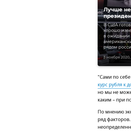
Лучше не
президе
В США готов
хорошо изве
в ожидании 
американск
рядом росси
3 ноября 2020, 
"Сами по себе
курс рубля к 
но мы не може
каким – при п
По мнению экс
ряд факторов.
неопределенн