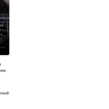
их
 с
а
рии,
целый