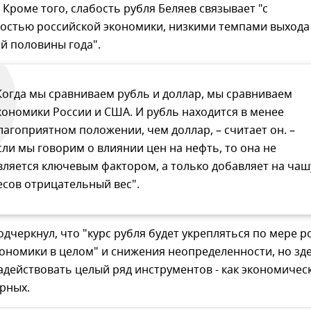
 Кроме того, слабость рубля Беляев связывает "с
остью российской экономики, низкими темпами выхода
й половины года".
Когда мы сравниваем рубль и доллар, мы сравниваем
кономики России и США. И рубль находится в менее
лагоприятном положении, чем доллар, – считает он. –
сли мы говорим о влиянии цен на нефть, то она не
вляется ключевым фактором, а только добавляет на чаш
есов отрицательный вес".
одчеркнул, что "курс рубля будет укрепляться по мере р
ономики в целом" и снижения неопределенности, но зд
действовать целый ряд инструментов - как экономическ
орных.