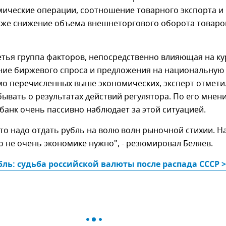
ические операции, соотношение товарного экспорта и
кже снижение объема внешнеторгового оборота товаров
етья группа факторов, непосредственно влияющая на ку
ние биржевого спроса и предложения на национальную
мо перечисленных выше экономических, эксперт отмети
бывать о результатах действий регулятора. По его мнен
анк очень пассивно наблюдает за этой ситуацией.
что надо отдать рубль на волю волн рыночной стихии. Н
то не очень экономике нужно", - резюмировал Беляев.
бль: судьба российской валюты после распада СССР >