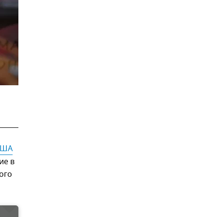
США
ие в
ого