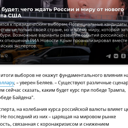
 будет: чего ждать России и миру от нового
нта США
ятся к президентским выборам. Потенциальные кандидаты
стны не только своей стране, но и всему миру, который зат
бури. Возможные варианты развития событий российско-
их отношений РИА Новости Крым проанализировал вместе
йских экспертов.
14:12
 итоги выборов не окажут фундаментального влияния н
доллару
, – уверен Беляев. – Существуют различные сцена
м сейчас сказать, каким будет курс при победе Трампа,
обеде Байдена".
перта, на колебания курса российской валюты влияет 
 Не последний из них – царящая на мировом рынке
ость, связанная с коронакризисом и снижением