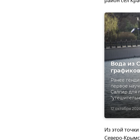
район сел Кра
Вода из 
графиков
Ранее генди
первое науч
Салгир для 
"утешительн
12 октября 2020,
Из этой точки
Северо-Крымс