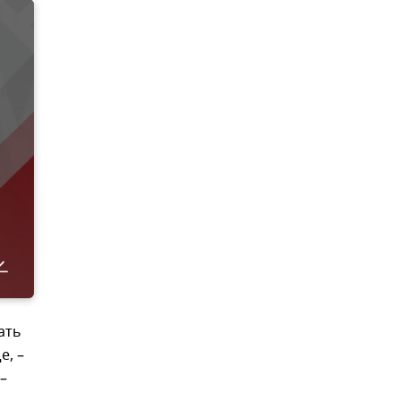
ать
е, –
–