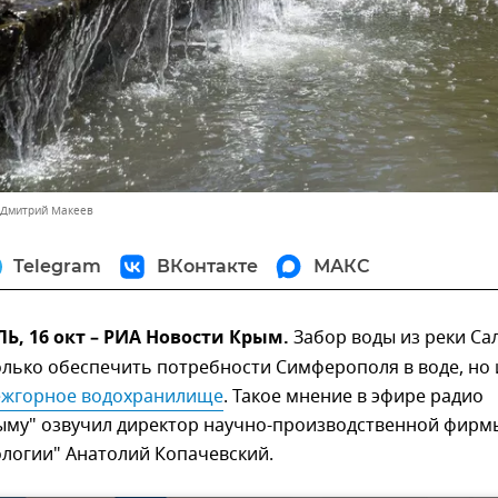
 Дмитрий Макеев
Telegram
ВКонтакте
МАКС
, 16 окт – РИА Новости Крым.
Забор воды из реки Са
лько обеспечить потребности Симферополя в воде, но 
жгорное водохранилище
. Такое мнение в эфире радио
рыму" озвучил директор научно-производственной фирм
ологии" Анатолий Копачевский.