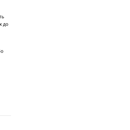
ть
х до
бо