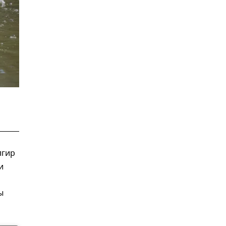
лгир
и
ы