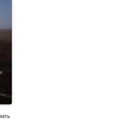
х
вать