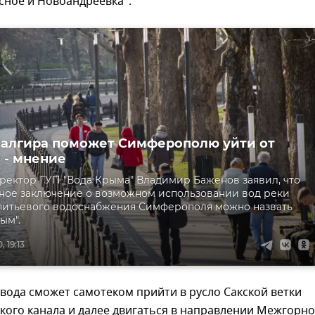
сное и Новоандреевка".
Салгира поможет Симферополю уйти от
 - мнение
ректор ГУП "Вода Крыма" Владимир Баженов заявил, что
ное заключение о возможном использовании вод реки
питьевого водоснабжения Симферополя можно назвать
ым".
 19:13
 вода сможет самотеком прийти в русло Сакской ветки
кого канала и далее двигаться в направлении Межгорно