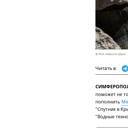
© РИА Новости Крым .
Читать в
СИМФЕРОПОЛЬ
поможет не то
пополнить
Ме
"Спутник в К
"Водные техн