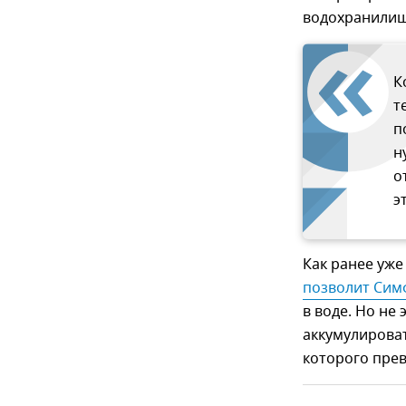
водохранилищ
К
т
п
н
о
э
Как ранее уже
позволит Сим
в воде. Но не
аккумулирова
которого прев