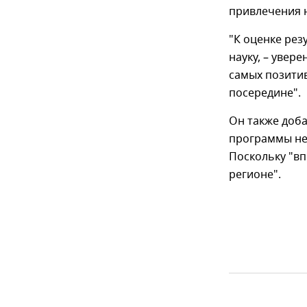
привлечения 
"К оценке ре
науку, – увер
самых позитив
посередине".
Он также доба
программы не
Поскольку "вп
регионе".