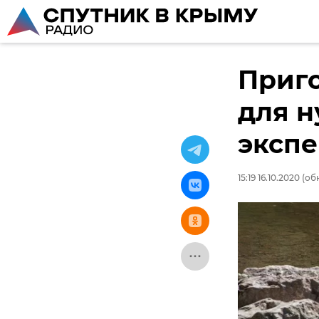
Приго
для н
экспе
15:19 16.10.2020
(обн