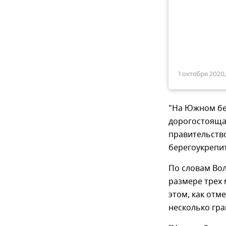
1 октября 2020,
"На Южном бе
дорогостоящая
правительство
берегоукрепит
По словам Вол
размере трех
этом, как отм
несколько гра