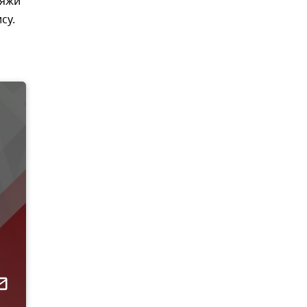
ляжи
су.