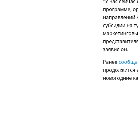
"У нас сейчас
программе, о
направлений 
субсидии на т
маркетинговы
представителя
заявил он.
Ранее
сообща
продолжится в
новогодние к