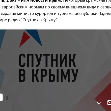
, 2 окт – РИА Новости Крым.
Некоторые крымские п
 европейским нормам по своему внешнему виду и серви
выразил министр курортов и туризма республики Вадим
ире радио "Спутник в Крыму".