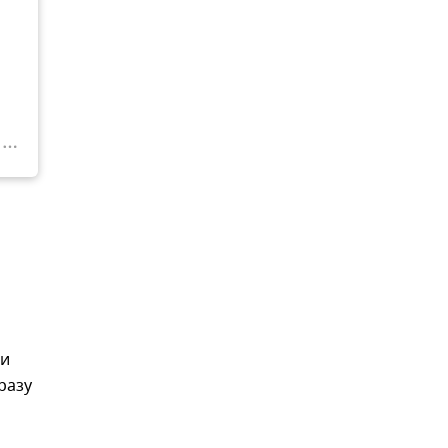
ри
разу