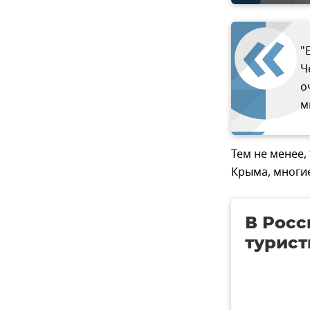
"
Ч
о
м
Тем не менее
Крыма, многие
В Росс
турист