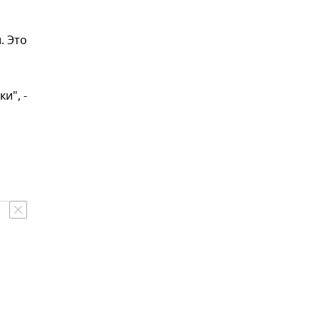
. Это
и", -