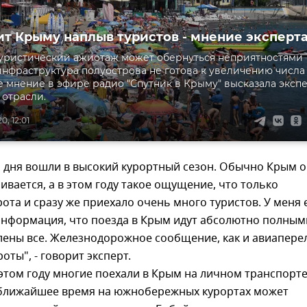
ит Крыму наплыв туристов - мнение эксперт
уристический ажиотаж может обернуться неприятностями
инфраструктура полуострова не готова к увеличению числа
ое мнение в эфире радио "Спутник в Крыму" высказала эксп
 отрасли.
, 12:01
о дня вошли в высокий курортный сезон. Обычно Крым 
ивается, а в этом году такое ощущение, что только
ота и сразу же приехало очень много туристов. У меня 
информация, что поезда в Крым идут абсолютно полным
лены все. Железнодорожное сообщение, как и авиапере
оты", - говорит эксперт.
 этом году многие поехали в Крым на личном транспорте
в ближайшее время на южнобережных курортах может