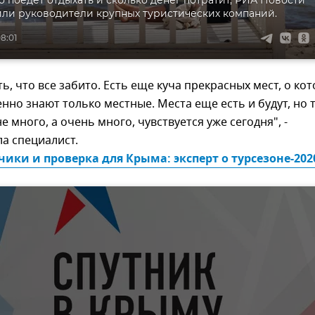
то поедет отдыхать и сколько денег потратит, РИА Новости
ли руководители крупных туристических компаний.
8:01
ть, что все забито. Есть еще куча прекрасных мест, о ко
но знают только местные. Места еще есть и будут, но т
е много, а очень много, чувствуется уже сегодня", -
а специалист.
чики и проверка для Крыма: эксперт о турсезоне-202