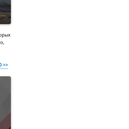
торых
о,
0 >>