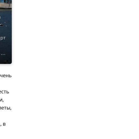
а
ерт
очень
есть
и,
леты,
, в