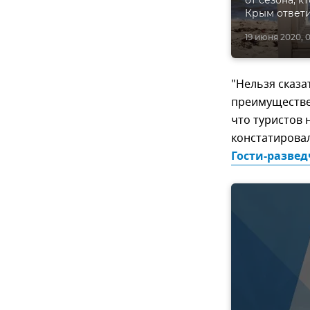
от сезона, к
Крым ответи
19 июня 2020, 0
"Нельзя сказа
преимуществен
что туристов н
констатировал
Гости-развед