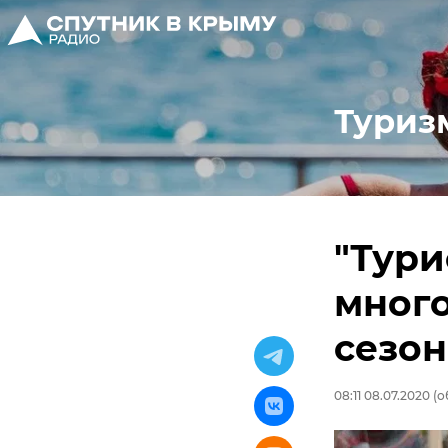
Туриз
"Тури
много
сезон
08:11 08.07.2020
(о