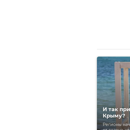
И так при
Крыму?
Регионы нач