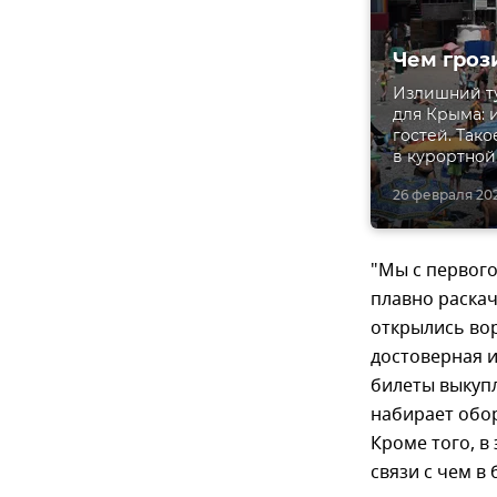
Чем гроз
Излишний т
для Крыма: 
гостей. Так
в курортной
26 февраля 2020
"Мы с первог
плавно раскач
открылись вор
достоверная 
билеты выкуп
набирает обор
Кроме того, в
связи с чем 