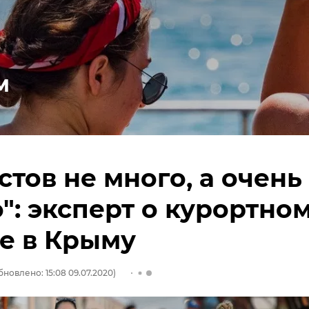
м
стов не много, а очень
": эксперт о курортно
е в Крыму
бновлено: 15:08 09.07.2020)