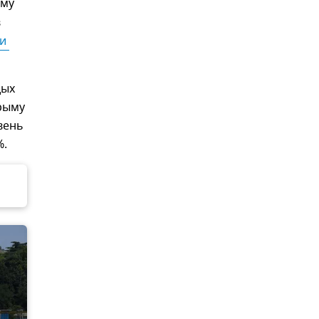
ыму
в
и 
дых
Крыму
вень
%.