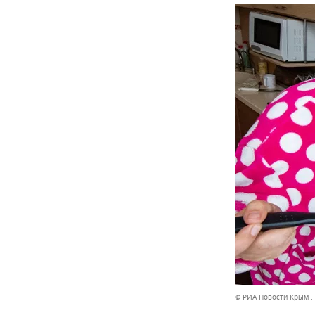
© РИА Новости Крым .