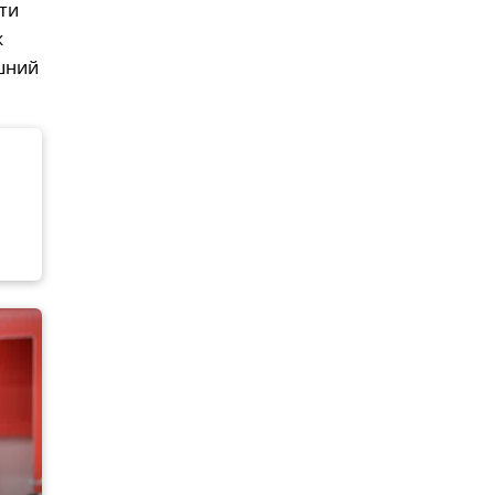
ти
ж
шний