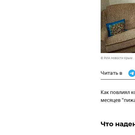
© РИА Новости Крым .
Читать в
Как повлиял к
месяцев "пиж
Что наде