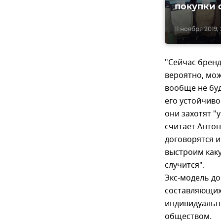
покупки 
11 ноября 2019, 
"Сейчас бренд
вероятно, мож
вообще не буд
его устойчивос
они захотят "
считает Антон
договорятся и
выстроим каку
случится".
Экс-модель до
составляющих 
индивидуальны
обществом.