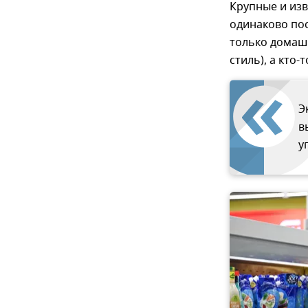
Крупные и из
одинаково пос
только домаш
стиль), а кто
Э
в
у