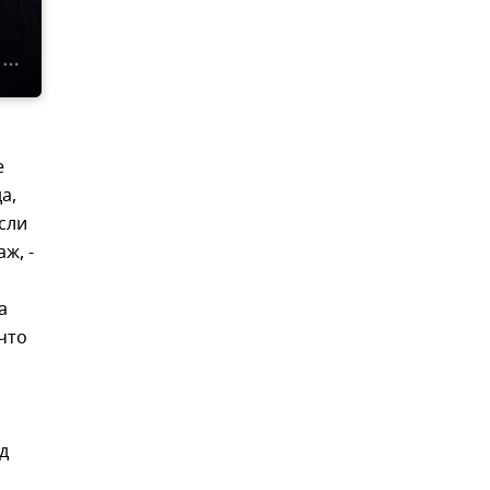
е
а,
Если
ж, -
а
что
д