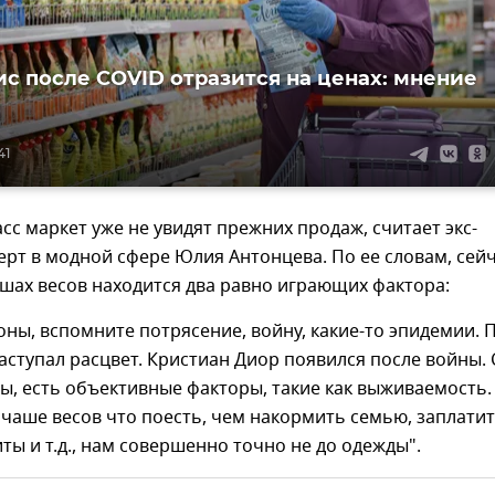
ис после COVID отразится на ценах: мнение
41
асс маркет уже не увидят прежних продаж, считает экс-
ерт в модной сфере Юлия Антонцева. По ее словам, сейч
шах весов находится два равно играющих фактора:
оны, вспомните потрясение, войну, какие-то эпидемии. 
наступал расцвет. Кристиан Диор появился после войны. 
ы, есть объективные факторы, такие как выживаемость.
а чаше весов что поесть, чем накормить семью, заплати
иты и т.д., нам совершенно точно не до одежды".