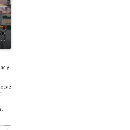
ас у
После
С
ть