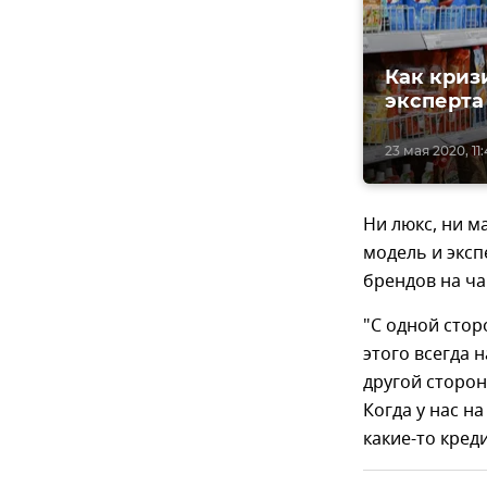
Как криз
эксперта
23 мая 2020, 11:
Ни люкс, ни м
модель и эксп
брендов на ча
"С одной стор
этого всегда 
другой сторон
Когда у нас н
какие-то кред