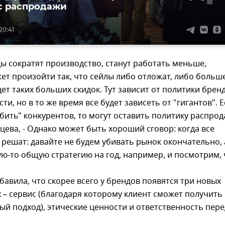
с распродажи
20:41
ы сократят производство, станут работать меньше,
ет произойти так, что сейлы либо отложат, либо больш
ет таких больших скидок. Тут зависит от политики бренд
ти, но в то же время все будет зависеть от "гигантов". 
убить" конкурентов, то могут оставить политику распрода
цева, - Однако может быть хороший сговор: когда все
 решат: давайте не будем убивать рынок окончательно, 
ю-то общую стратегию на год, например, и посмотрим, 
бавила, что скорее всего у брендов появятся три новых
– сервис (благодаря которому клиент сможет получить
й подход), этические ценности и ответственность пере