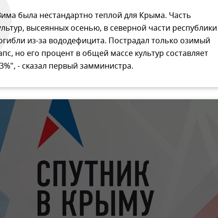
Зима была нестандартно теплой для Крыма. Часть
ультур, высеянных осенью, в северной части республики
огибли из-за вододефицита. Пострадал только озимый
апс, но его процент в общей массе культур составляет
,3%", - сказал первый замминистра.