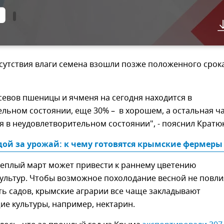
тсутствия влаги семена взошли позже положенного срок
евов пшеницы и ячменя на сегодня находится в
льном состоянии, еще 30% – в хорошем, а остальная ч
я в неудовлетворительном состоянии", - пояснил Кратюк
дой за урожай: к чему готовятся крымские фермеры
еплый март может привести к раннему цветению
культур. Чтобы возможное похолодание весной не повл
ь садов, крымские аграрии все чаще закладывают
е культуры, например, нектарин.