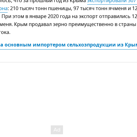
лось, что за прошлый год из Крыма
экспортировали 307 
рна
: 210 тысяч тонн пшеницы, 97 тысяч тонн ячменя и 1
 При этом в январе 2020 года на экспорт отправились 1
чменя. Крым продавал зерно преимущественно в страны
ока.
ла основным импортером сельхозпродукции из Крым