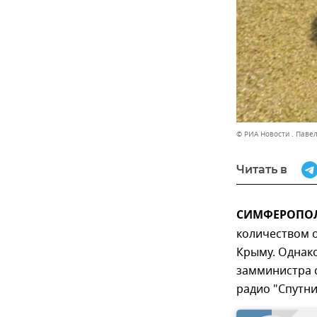
© РИА Новости . Паве
Читать в
СИМФЕРОПОЛЬ
количеством о
Крыму. Однак
замминистра с
радио "Спутни