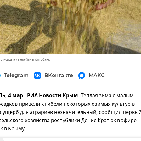
л Лисицын
Перейти в фотобанк
Telegram
ВКонтакте
МАКС
, 4 мар - РИА Новости Крым.
Теплая зима с малым
садков привели к гибели некоторых озимых культур в
о ущерб для аграриев незначительный, сообщил первы
ельского хозяйства республики Денис Кратюк в эфире
к в Крыму".