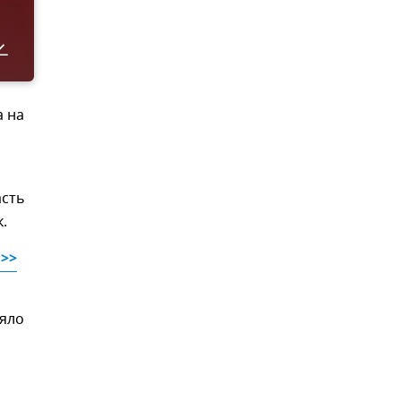
а на
асть
.
 >>
ияло