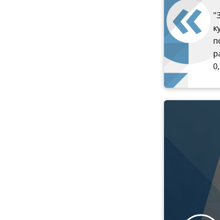
"
к
п
р
0