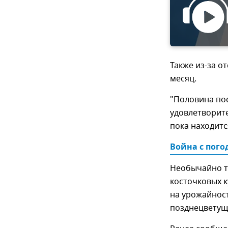
Также из-за о
месяц.
"Половина пос
удовлетворите
пока находитс
Война с пого
Необычайно т
косточковых 
на урожайност
позднецветущи