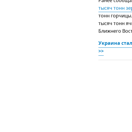
Ранее сообща
тысяч тонн зе
тонн горчицы.
тысяч тонн я
Ближнего Вост
Украина ста
>>