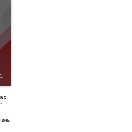
мер
"
плены