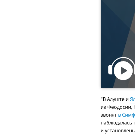
"В Алуште и
Я
из Феодосии, 
звонят
в Сим
наблюдалась 
и установлены