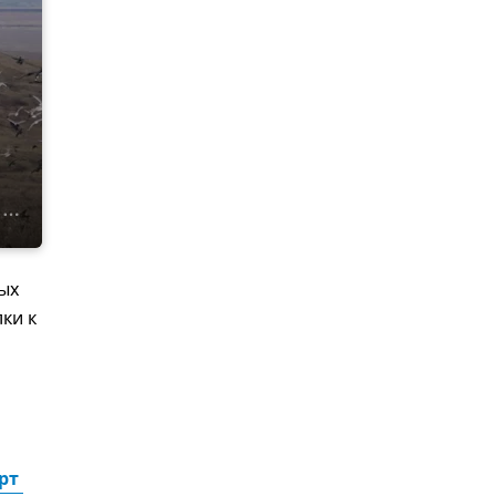
ых
ки к
т 