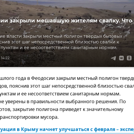
ии закрыли мешавшую жителям свалку. Что
е власти закрыли местный полигон твердых бытовых
яснив этот шаг непосредственной близостью свалки к
пунктам и ее несоответствием санитарным нормам.
 14:22
ошлого года в Феодосии закрыли местный полигон тверд
ов, пояснив этот шаг непосредственной близостью свал
унктам и ее несоответствием санитарным нормам.
не уверены в правильности выбранного решения. По
тов, закрытие полигона приведет к значительному
ранспортировки мусора.
уация в Крыму начнет улучшаться с февраля – экспер