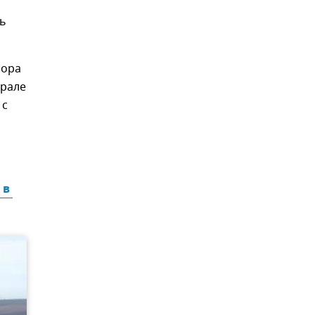
ь
сора
врале
 с
в 