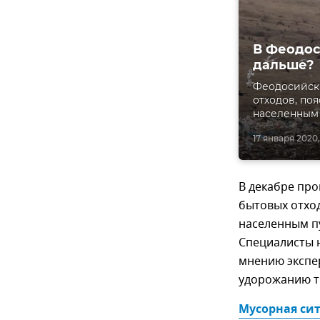
В Феодос
дальше?
Феодосийски
отходов, по
населенным 
17 января 2020,
В декабре пр
бытовых отход
населенным п
Специалисты 
мнению экспер
удорожанию т
Мусорная сит