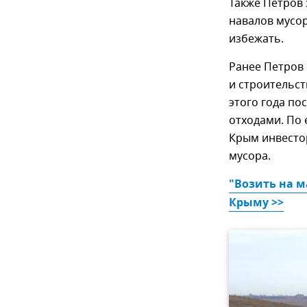
Также Петров 
навалов мусо
избежать.
Ранее Петров 
и строительс
этого года п
отходами. По 
Крым инвесто
мусора.
"Возить на м
Крыму >>