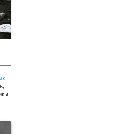
 с 
ь,
ик в