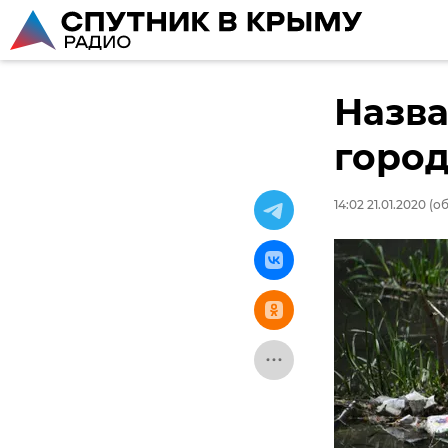
Назв
горо
14:02 21.01.2020
(об