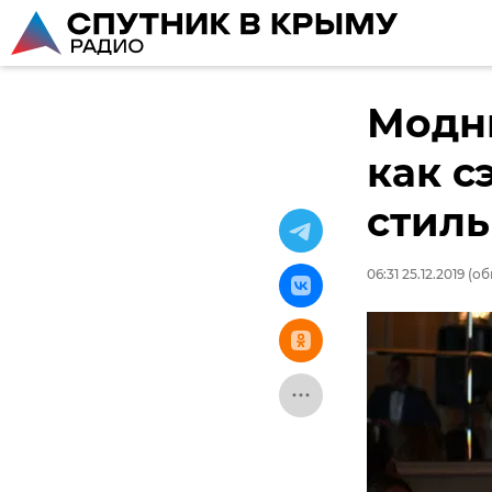
Модны
как с
стил
06:31 25.12.2019
(об