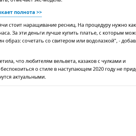
ать, отмечает экс-модель.
кает полнота >>
ячи стоит наращивание ресниц. На процедуру нужно как
аса. За эти деньги лучше купить платье, с которым мо
ин образ: сочетать со свитером или водолазкой", - доба
етила, что любителям вельвета, казаков с чулками и
 беспокоиться о стиле в наступающем 2020 году не прид
нутся актуальными.