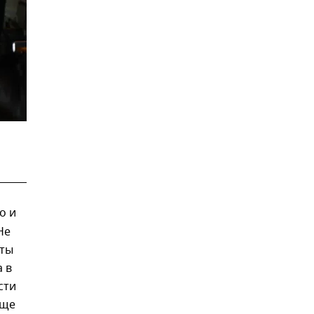
о и
Не
еты
 в
сти
още