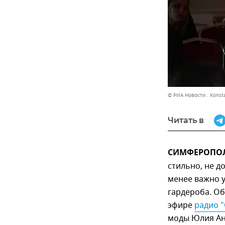
© РИА Новости . Konst
Читать в
СИМФЕРОПОЛЬ
стильно, не д
менее важно 
гардероба. Об
эфире
радио "
моды Юлия Ан