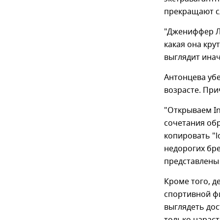
прекращают сл
"Джениффер Ло
какая она кру
выглядит инач
Антонцева уб
возрасте. При
"Открываем I
сочетания обр
копировать "l
недорогих бре
представлены 
Кроме того, д
спортивной фи
выглядеть дос