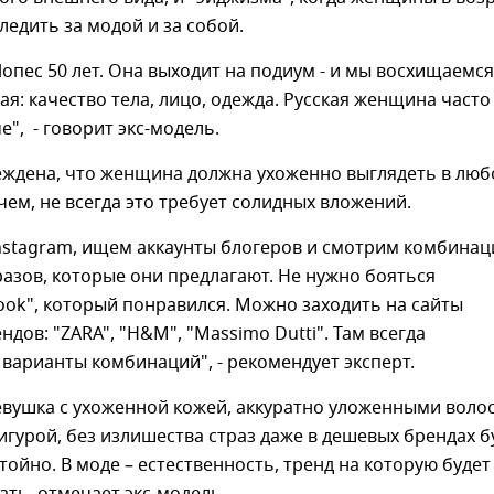
едить за модой и за собой.
пес 50 лет. Она выходит на подиум - и мы восхищаемся
тая: качество тела, лицо, одежда. Русская женщина часто
е", - говорит экс-модель.
еждена, что женщина должна ухоженно выглядеть в лю
чем, не всегда это требует солидных вложений.
nstagram, ищем аккаунты блогеров и смотрим комбинац
азов, которые они предлагают. Не нужно бояться
ook", который понравился. Можно заходить на сайты
ндов: "ZARA", "H&M", "Massimo Dutti". Там всегда
варианты комбинаций", - рекомендует эксперт.
евушка с ухоженной кожей, аккуратно уложенными воло
гурой, без излишества страз даже в дешевых брендах б
тойно. В моде – естественность, тренд на которую будет