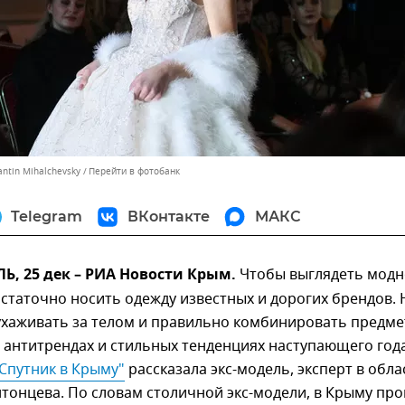
antin Mihalchevsky
Перейти в фотобанк
Telegram
ВКонтакте
МАКС
, 25 дек – РИА Новости Крым.
Чтобы выглядеть модн
остаточно носить одежду известных и дорогих брендов. 
ухаживать за телом и правильно комбинировать предм
 антитрендах и стильных тенденциях наступающего года
Спутник в Крыму"
рассказала экс-модель, эксперт в обла
тонцева. По словам столичной экс-модели, в Крыму пр