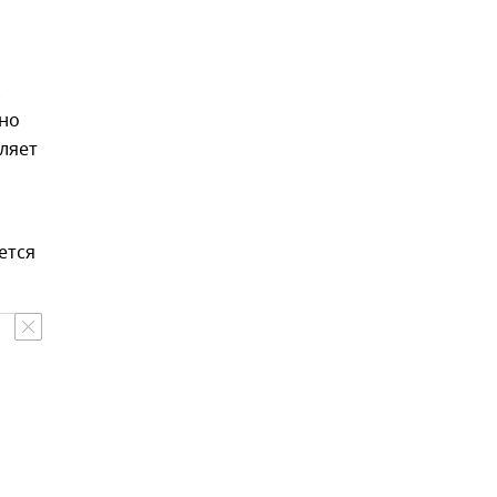
жно
вляет
ется