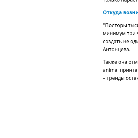
только нараст
Откуда возни
"Полторы тыс
минимум три ч
создать не од
Антонцева.
Также она отм
аnimal принта
– тренды оста