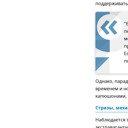
поддерживать 
"
п
м
п
Е
п
Однако, парад
временем и н
капюшонами, 
Стразы, меха
Наблюдается т
экстравагантн