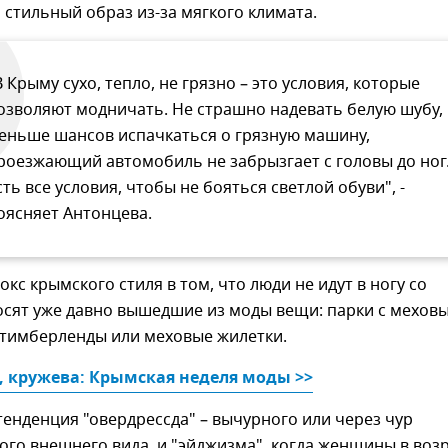
стильный образ из-за мягкого климата.
В Крыму сухо, тепло, не грязно – это условия, которые
озволяют модничать. Не страшно надевать белую шубу,
еньше шансов испачкаться о грязную машину,
роезжающий автомобиль не забрызгает с головы до ног
сть все условия, чтобы не бояться светлой обуви", -
оясняет Антонцева.
окс крымского стиля в том, что люди не идут в ногу со
осят уже давно вышедшие из моды вещи: парки с мехов
тимберленды или меховые жилетки.
, кружева: Крымская неделя моды >>
енденция "овердрессда" – вычурного или через чур
ого внешнего вида, и "эйджизма", когда женщины в воз