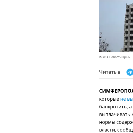
© РИА Новости Крым .
Читать в
СИМФЕРОПОЛЬ
которые
не в
банкротить, а
выплачивать 
нормы содерж
власти, сообщ