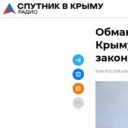
Обма
Крым
зако
15:06 19.12.2019
(обн