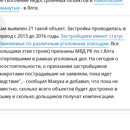
е скопление недостроенных объектов и
наибольшее 
бманутых
- в Ялте.
Там выявлен 21 такой объект. Застройка проводилась в
ериод с 2013 до 2016 годы.
Застройщики имеют статус 
бвиняемых по различным уголовным эпизодам
. Все
дольщики этих строек) признаны МВД РК по г.Ялта
отерпевшими в рамках уголовных дел. На сегодня о
есостоятельности, о признании застройщиков
анкротами пострадавшие не заявляли, пока идет
ледствие", - сообщил Макуха и добавил, что пока не
звестно, сколько всего объектов будет достроено в
рыму и сколько дольщиков получат компенсации.