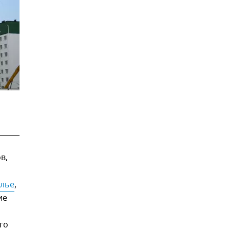
в,
лье
,
ие
го