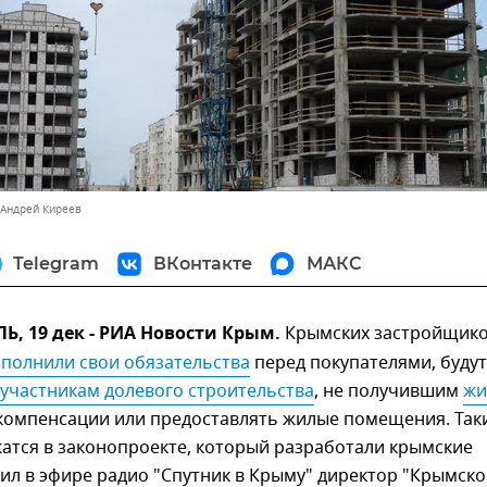
 Андрей Киреев
Telegram
ВКонтакте
МАКС
, 19 дек - РИА Новости Крым.
Крымских застройщико
ыполнили свои обязательства
перед покупателями, будут
участникам долевого строительства
, не получившим
жи
компенсации или предоставлять жилые помещения. Так
атся в законопроекте, который разработали крымские
ил в эфире радио "Спутник в Крыму" директор "Крымско