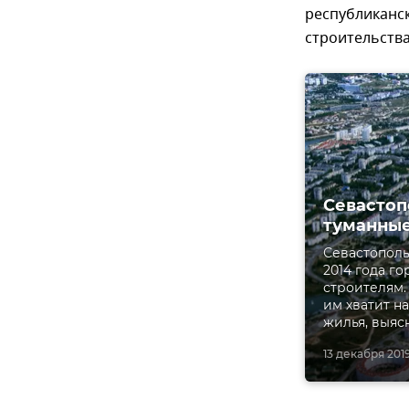
республиканск
строительства
Севастоп
туманные
Севастополь
2014 года г
строителям.
им хватит н
жилья, выяс
13 декабря 2019