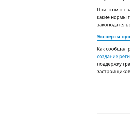
При этом он з
какие нормы г
законодательс
Эксперты про
Как сообщал 
создание рег
поддержку гр
застройщиков