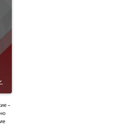
ие –
ьно
ие