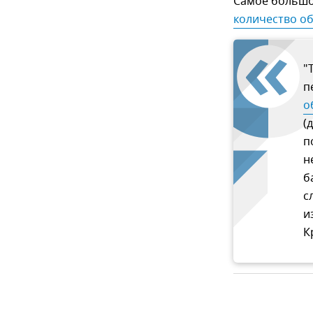
Самое большо
количество о
"
п
о
(
п
н
б
с
и
К