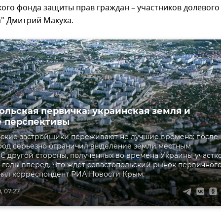
ого фонда защиты прав граждан – участников долевого
" Дмитрий Макуха.
ольская первичка: украинская земля и
 перспективы
ские застройщики переживают не лучшие времена: после
ород серьезно ограничил выделение земли местным
 С другой стороны, полученных во времена Украины участк
а годы вперед. Что ждет севастопольский рынок первичног
нял корреспондент РИА Новости Крым.
, 07:27