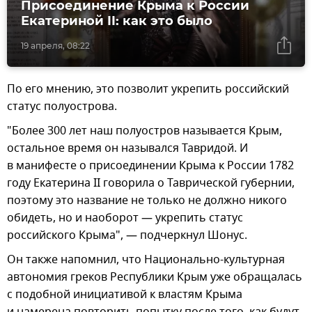
Присоединение Крыма к России
Екатериной II: как это было
19 апреля, 08:22
По его мнению, это позволит укрепить российский
статус полуострова.
"Более 300 лет наш полуостров называется Крым,
остальное время он назывался Тавридой. И
в манифесте о присоединении Крыма к России 1782
году Екатерина II говорила о Таврической губернии,
поэтому это название не только не должно никого
обидеть, но и наоборот — укрепить статус
российского Крыма", — подчеркнул Шонус.
Он также напомнил, что Национально-культурная
автономия греков Республики Крым уже обращалась
с подобной инициативой к властям Крыма