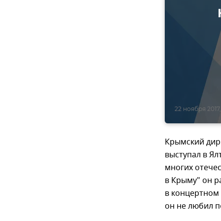
22 ноября 2017,
Крымский дири
выступал в Ял
многих отечес
в Крыму" он р
в концертном 
он не любил 