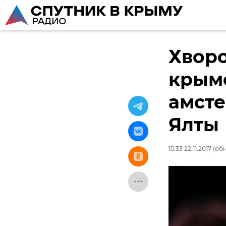
Хворо
крымс
амсте
Ялты
15:33 22.11.2017
(обн