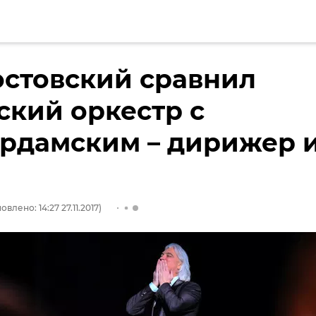
стовский сравнил
кий оркестр с
рдамским – дирижер 
овлено: 14:27 27.11.2017)