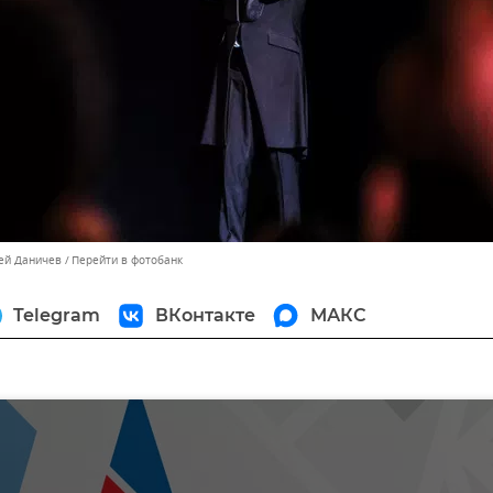
сей Даничев
Перейти в фотобанк
Telegram
ВКонтакте
МАКС