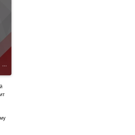
й
ит
ему