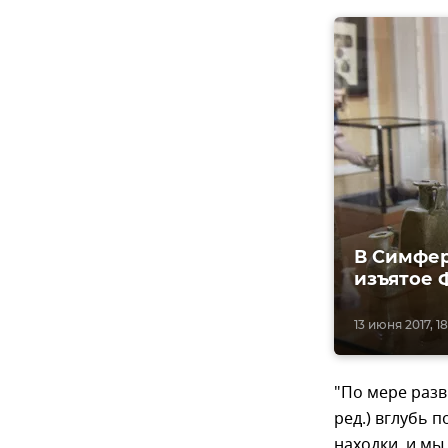
В Симфер
изъятое 
13 июня 2017, 18
"По мере разв
ред.) вглубь 
находки, и мы