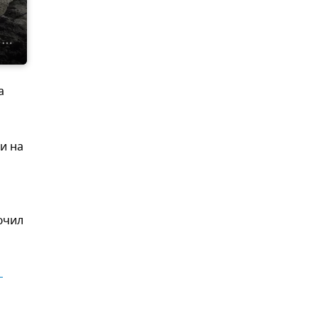
а
и на
ючил