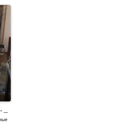
а" —
сные