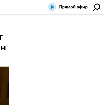
Прямой эфир
т
ин