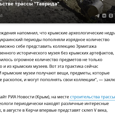
ьстве трассы "Таврида"
53
еждения напомнил, что крымские археологические недр
 украинский периоды пополняли изрядное количество
озможно себе представить коллекцию Эрмитажа
венного исторического музея без крымских артефактов, 
зилось огромное количество предметов не только
но и из крымских музеев. Вот эта практика сейчас
И крымские музеи получают вещи, предметы, которые
е раскопок, и могут пополнять свои коллекции", — закл
айт РИА Новости (Крым), на месте
 строительства трассы 
еологи периодически находят различные интересные
, в августе в Керчи впервые представят склеп V века,