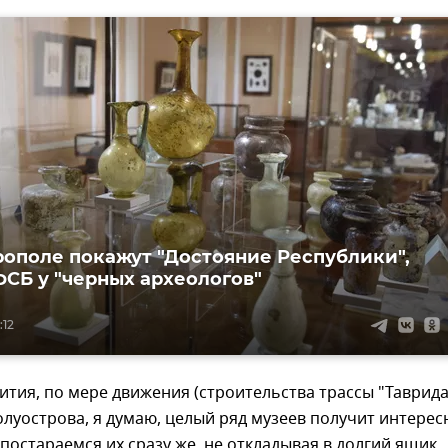
ополе покажут "Достояние Республики",
ФСБ у "черных археологов"
:12
ития, по мере движения (строительства трассы "Таврид
полуострова, я думаю, целый ряд музеев получит интере
 постараемся их сразу же, не откладывая в долгий ящик,