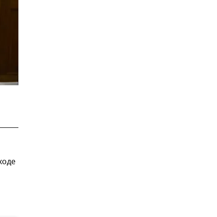
ходе
о