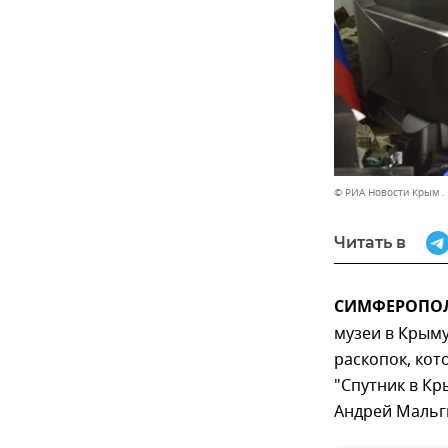
© РИА Новости Крым .
Читать в
СИМФЕРОПОЛЬ
музеи в Крыму
раскопок, кот
"Спутник в Кр
Андрей Мальг