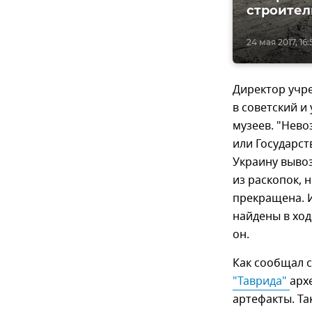
строител
24 мая 2017, 16:
Директор учр
в советский и
музеев. "Нев
или Государст
Украину выво
из раскопок, 
прекращена. 
найдены в ход
он.
Как сообщал с
"Таврида" 
арх
артефакты. Так