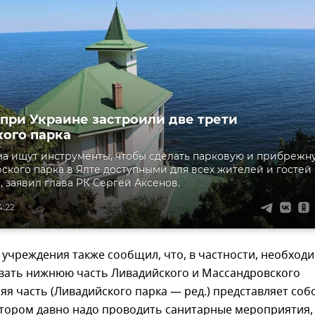
 при Украине застроили две трети
ого парка
а ищут инструменты, чтобы сделать парковую и прибрежн
ского парка в Ялте доступными для всех жителей и гостей
, заявил глава РК Сергей Аксенов.
4:22
учреждения также сообщил, что, в частности, необход
вать нижнюю часть Ливадийского и Массандровского
яя часть (Ливадийского парка — ред.) представляет соб
отором давно надо проводить санитарные мероприятия,