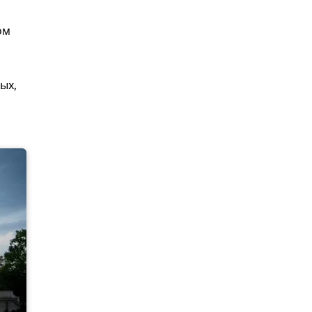
ом
ых,