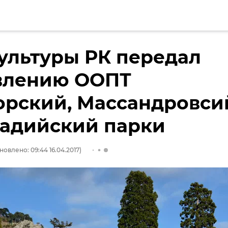
ультуры РК передал
влению ООПТ
орский, Массандровси
вадийский парки
новлено: 09:44 16.04.2017)