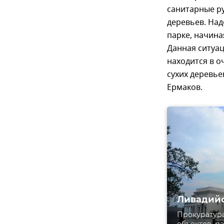
санитарные ру
деревьев. Над
парке, начина
Данная ситуац
находится в о
сухих деревье
Ермаков.
Ливадийс
Прокуратура
объектов, р