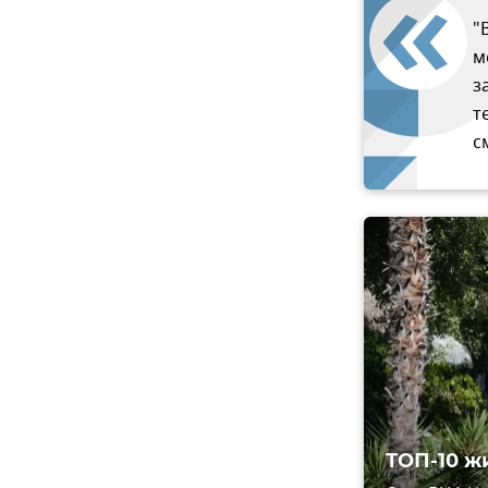
"
м
з
т
с
ТОП-10 ж