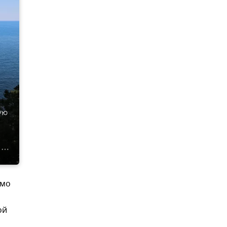
ую
имо
ой