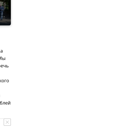
На
 Мы
речь
кого
ы
ублей