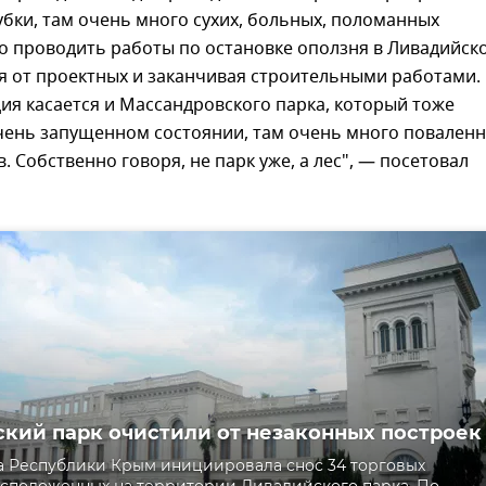
бки, там очень много сухих, больных, поломанных
о проводить работы по остановке оползня в Ливадийск
я от проектных и заканчивая строительными работами.
ия касается и Массандровского парка, который тоже
чень запущенном состоянии, там очень много поваленн
в. Собственно говоря, не парк уже, а лес", — посетовал
кий парк очистили от незаконных построек
 Республики Крым инициировала снос 34 торговых
асположенных на территории Ливадийского парка. По