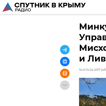
Минк
Упра
Мисх
и Ли
14:41 14.04.2017
(об