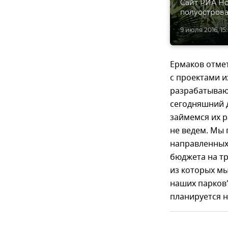
Сайт РИА Но
полуострова
9 июля 2016, 15
Ермаков отмет
с проектами и
разрабатываю
сегодняшний д
займемся их р
не ведем. Мы
направленных 
бюджета на тр
из которых мы
наших парков"
планируется н