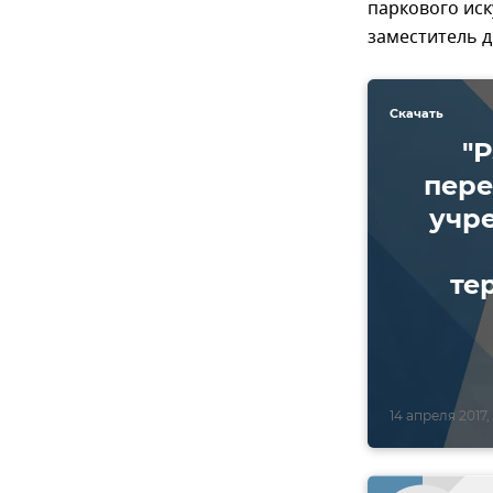
паркового иск
заместитель 
Скачать
"Р
пере
учр
те
14 апреля 2017, 