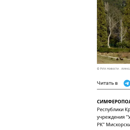
© РИА Новости . Алек
Читать в
СИМФЕРОПОЛЬ
Республики К
учреждения "
РК" Мисхорск