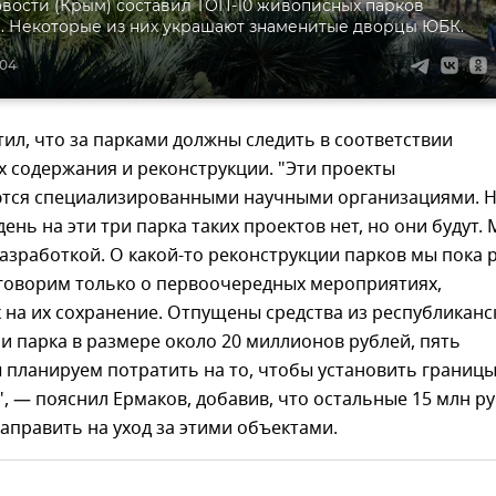
вости (Крым) составил ТОП-10 живописных парков
. Некоторые из них украшают знаменитые дворцы ЮБК.
:04
ил, что за парками должны следить в соответствии
х содержания и реконструкции. "Эти проекты
тся специализированными научными организациями. 
ень на эти три парка таких проектов нет, но они будут.
азработкой. О какой-то реконструкции парков мы пока 
 говорим только о первоочередных мероприятиях,
на их сохранение. Отпущены средства из республиканс
и парка в размере около 20 миллионов рублей, пять
 планируем потратить на то, чтобы установить границ
, — пояснил Ермаков, добавив, что остальные 15 млн р
аправить на уход за этими объектами.