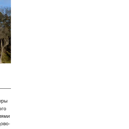
уры
ого
иями
ово-