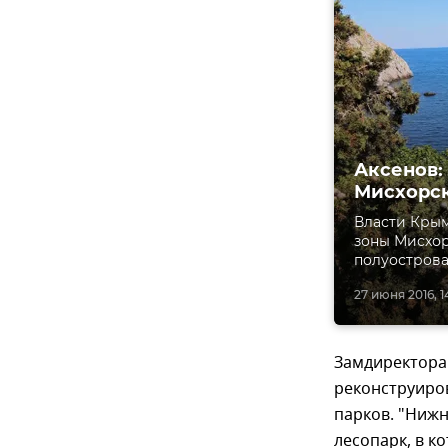
Аксенов:
Мисхорск
Власти Крым
зоны Мисхор
полуострова
27 июня 2016, 1
Замдиректора 
реконструиро
парков. "Нижн
лесопарк, в к