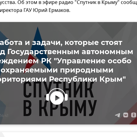
усства. Об этом в эфире радио "Спутник в Крыму" сооб
директора ГАУ Юрий Ермаков.
абота и задачи, которые стоят
д Государственным автономным
еждением РК "Управление особо
охраняемыми природными
рриториями Республики Крым"
14:41