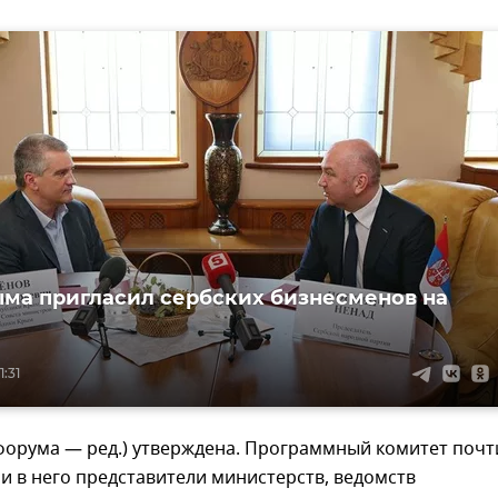
ыма пригласил сербских бизнесменов на
1:31
форума — ред.) утверждена. Программный комитет почт
и в него представители министерств, ведомств