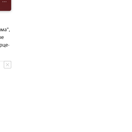
ма",
ые
рце-