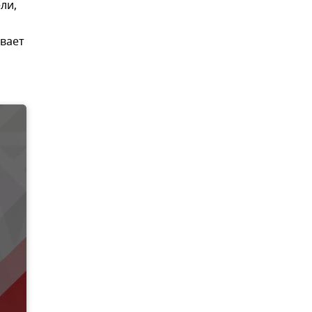
ли,
вает