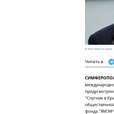
© РИА Новости Крым .
Читать в
СИМФЕРОПОЛЬ
международно
предусмотрено
"Спутник в К
общественной
фонда "ЯМЭФ"