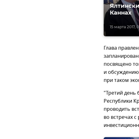
Ялтински
Каннах
15 марта 2017, 
Глава правлен
запланированы
посвящено том
и обсуждению 
при таком эко
"Третий день 
Республики К
проводить вс
во встречах с
инвестиционн