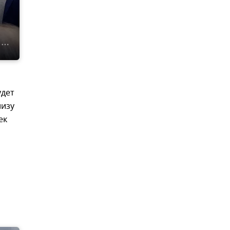
удет
лизу
ек