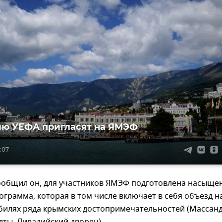
ю УЕФА пригласят на ЯМЭФ
1:07
сообщил он, для участников ЯМЭФ подготовлена насыще
ограмма, которая в том числе включает в себя объезд н
билях ряда крымских достопримечательностей (Массанд
ты, Ливадийский дворец).