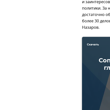
и заинтересо
политики. За 
достаточно о
более 30 дело
Назаров.
Скачать
Соп
г