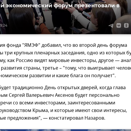
й экономический форум презентовали в
09:24
ия фонда "ЯМЭФ" добавил, что во второй день форума
 три крупных пленарных заседания, одно из которых б
у, как Россию видят мировые инвесторы, другое — ана
развития страны, третье – "тому, что выигрывает челов
номическом развитии и какие блага он получает".
будет традиционно День открытых дверей, когда глава
рым Сергей Валерьевич Аксенов будет персонально
тречи со всеми инвесторами, заинтересованными
 руководством Крыма, и которые имеют свои интересы,
ые предложения", — констатировал Назаров.