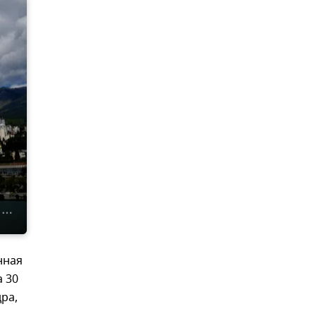
нная
а 30
ра,