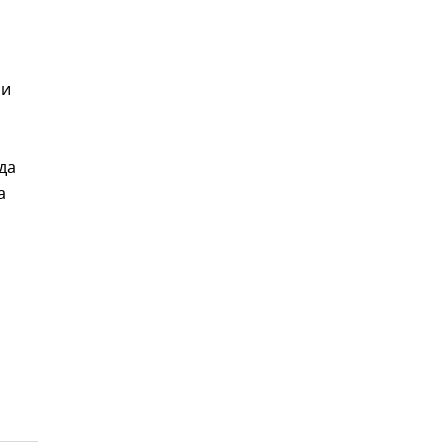
ои
да
а