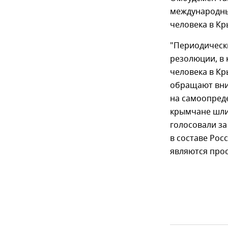
международны
человека в Кр
"Периодическ
резолюции, в 
человека в Кр
обращают вни
на самоопреде
крымчане шли
голосовали за
в составе Рос
являются про