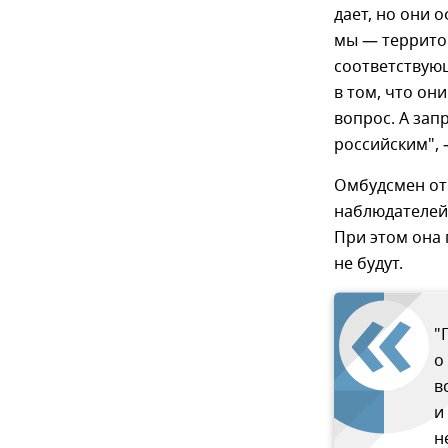
дает, но они 
мы — территор
соответствующ
в том, что он
вопрос. А зап
российским", 
Омбудсмен от
наблюдателей,
При этом она 
не будут.
"
о
в
и
н