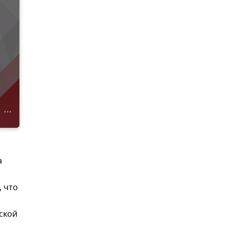
а
 что
ской