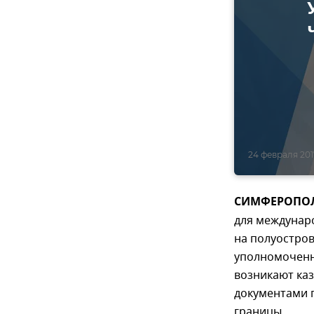
24 февраля 2017
СИМФЕРОПОЛЬ
для междунаро
на полуостров
уполномоченн
возникают ка
документами 
границы.