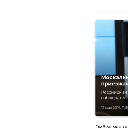
Москаль
приезжай
Российский
наблюдателе
12 мая 2016, 11:5
Омбудсмен та