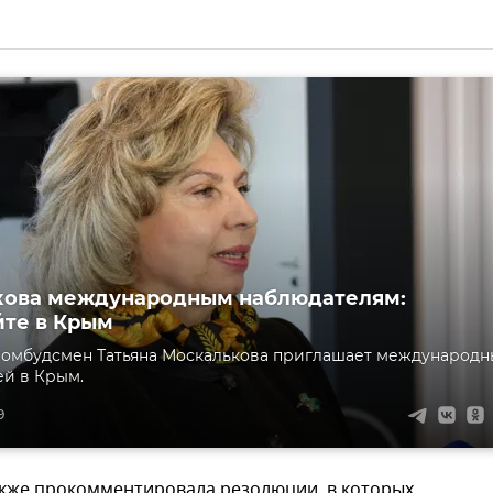
кова международным наблюдателям:
те в Крым
 омбудсмен Татьяна Москалькова приглашает международн
й в Крым.
9
кже прокомментировала резолюции, в которых