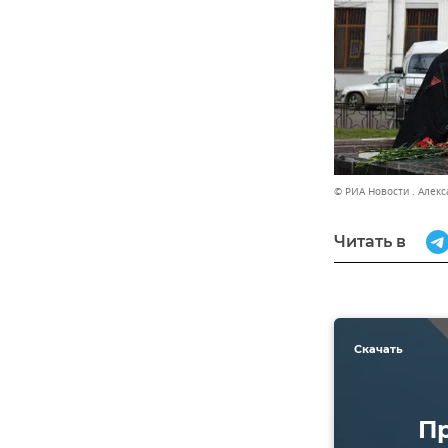
© РИА Новости . Алек
Читать в
Скачать
П