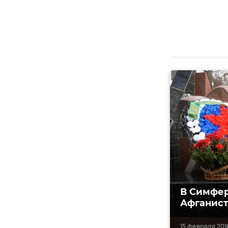
В Симфер
Афганис
15 февраля 2016