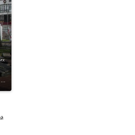
их
ый