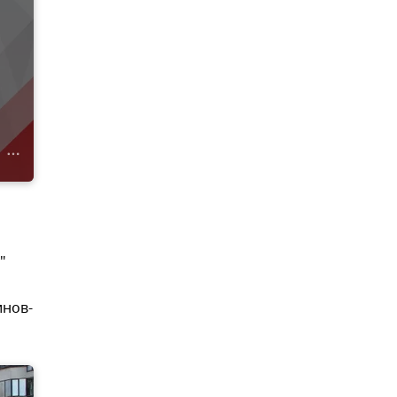
"
инов-