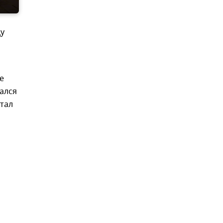
ду
е
ался
стал