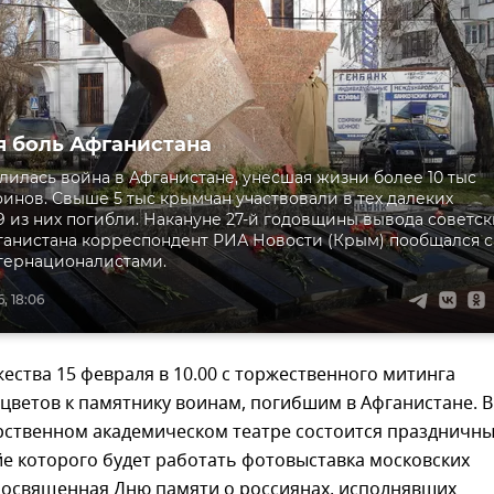
 боль Афганистана
длилась война в Афганистане, унесшая жизни более 10 тыс
оинов. Свыше 5 тыс крымчан участвовали в тех далеких
69 из них погибли. Накануне 27-й годовщины вывода советск
ганистана корреспондент РИА Новости (Крым) пообщался с
тернационалистами.
, 18:06
ества 15 февраля в 10.00 с торжественного митинга
цветов к памятнику воинам, погибшим в Афганистане. В
арственном академическом театре состоится праздничн
йе которого будет работать фотовыставка московских
посвященная Дню памяти о россиянах, исполнявших