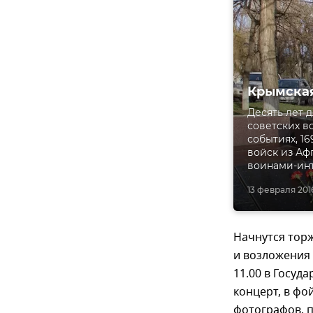
Крымская
Десять лет 
советских в
событиях, 1
войск из Аф
воинами-ин
13 февраля 2016
Начнутся торж
и возложения 
11.00 в Госуд
концерт, в фо
фотографов, 