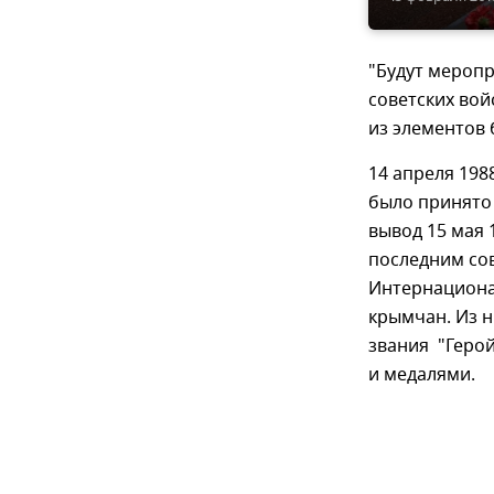
"Будут мероп
советских вой
из элементов 
14 апреля 198
было принято 
вывод 15 мая 
последним со
Интернациона
крымчан. Из н
звания "Герой
и медалями.