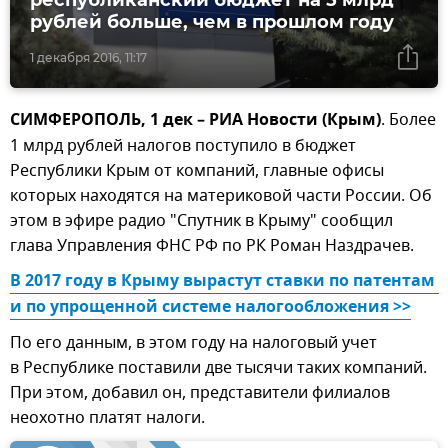
республиканский бюджет на 5 млрд
рублей больше, чем в прошлом году
1 декабря 2016, 11:17
СИМФЕРОПОЛЬ, 1 дек – РИА Новости (Крым)
. Более
1 млрд рублей налогов поступило в бюджет
Республики Крым от компаний, главные офисы
которых находятся на материковой части России. Об
этом в эфире радио "Спутник в Крыму" сообщил
глава Управления ФНС РФ по РК Роман Наздрачев.
В 2017 году в Крыму вырастут ставки по патентам 
и по упрощенной системе налогообложения >>
По его данным, в этом году на налоговый учет
в Республике поставили две тысячи таких компаний.
При этом, добавил он, представители филиалов
неохотно платят налоги.