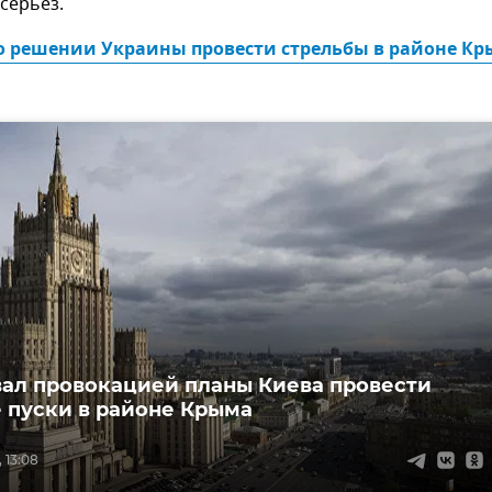
серьез.
о решении Украины провести стрельбы в районе Кр
ал провокацией планы Киева провести
 пуски в районе Крыма
 13:08