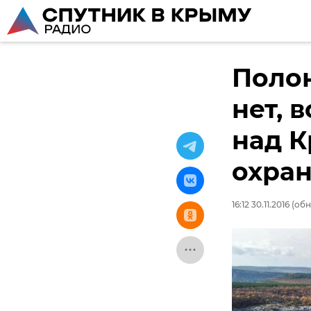
Полон
нет, 
над 
охран
16:12 30.11.2016
(обно