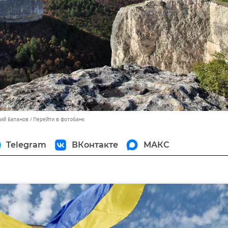
лий Батанов
Перейти в фотобанк
Telegram
ВКонтакте
МАКС