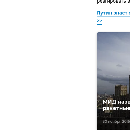
реагировать в
Путин знает 
>>
МИД назв
ракетные
30 ноября 2016,