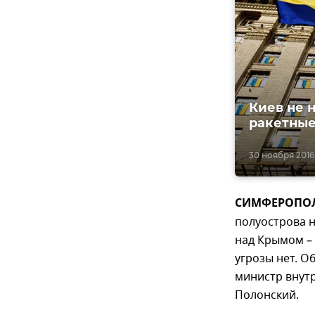
Киев не 
ракетные
30 ноября 2016,
СИМФЕРОПОЛЬ,
полуострова 
над Крымом –
угрозы нет. О
министр внут
Полонский.