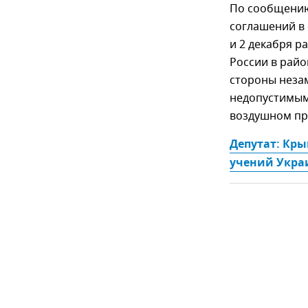
По сообщению
соглашений в
и 2 декабря р
России в рай
стороны неза
недопустимым
воздушном пр
Депутат: Кры
учений Укра