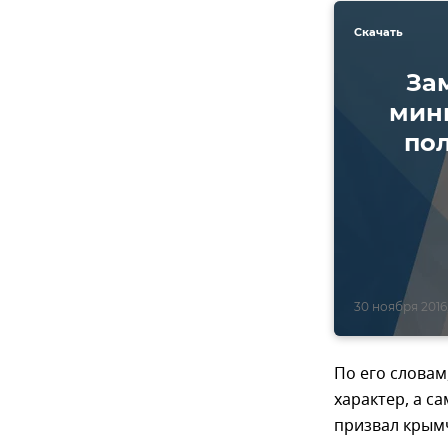
Скачать
За
мин
по
30 ноября 2016,
По его словам
характер, а с
призвал крым