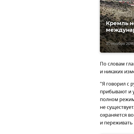
Кремль н
междунар
30 ноября 2016,
По словам гл
и никаких изм
"Я говорил с 
прибывают и 
полном режим
не существует
охраняется во
и переживать 