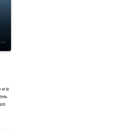
 и в
ень
ошо