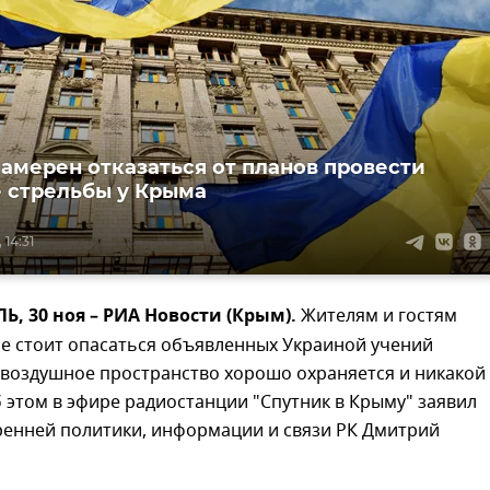
намерен отказаться от планов провести
 стрельбы у Крыма
 14:31
 30 ноя – РИА Новости (Крым).
Жителям и гостям
не стоит опасаться объявленных Украиной учений
 воздушное пространство хорошо охраняется и никакой
б этом в эфире радиостанции "Спутник в Крыму" заявил
ренней политики, информации и связи РК Дмитрий