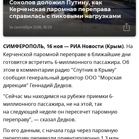
Соколов доложил Путину, как
Керченская паромная переправа
справилась с пиковыми нагрузками
14 сентября 2016, 16:29
СИМФЕРОПОЛЬ, 16 ноя — РИА Новости (Крым).
На
Керченской паромной переправе в ближайшие дни
готовятся встретить 6-миллионного пассажира. Об
этом в комментарии радио "Спутник в Крыму"
сообщил генеральный директор ООО "Морская
дирекция" Геннадий Дедков.
"Сейчас мы находимся на рубеже приемки 6-
миллионного пассажира, не на этой, так
на следующей неделе он пересечет паромную
переправу", — сказал Дедков.
По его данным, с начала года через паромную
переправу перевезли ориентировочно 1,3 млн