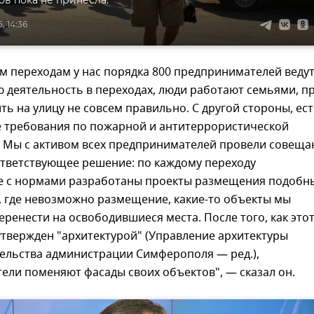
ов пока не принесла.
, 14:36
м переходам у нас порядка 800 предпринимателей веду
 деятельность в переходах, люди работают семьями, п
ить на улицу не совсем правильно. С другой стороны, ес
 требования по пожарной и антитеррористической
. Мы с активом всех предпринимателей провели совеща
ответствующее решение: по каждому переходу
ие с нормами разработаны проекты размещения подобн
, где невозможно размещение, какие-то объекты мы
ренести на освободившиеся места. После того, как это
утвержден "архитектурой" (Управление архитектуры
тельства администрации Симферополя — ред.),
ели поменяют фасады своих объектов", — сказал он.