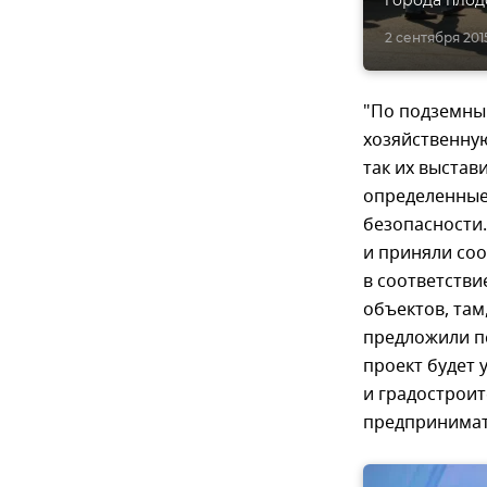
города плод
2 сентября 2015
"По подземны
хозяйственную
так их выстав
определенные
безопасности
и приняли со
в соответств
объектов, там
предложили пе
проект будет 
и градострои
предпринимат