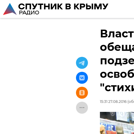
Влас
обещ
подз
освоб
"сти
15:31 27.08.2016
(об