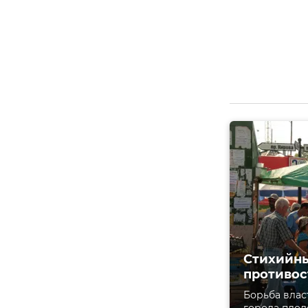
Стихийны
противос
Борьба влас