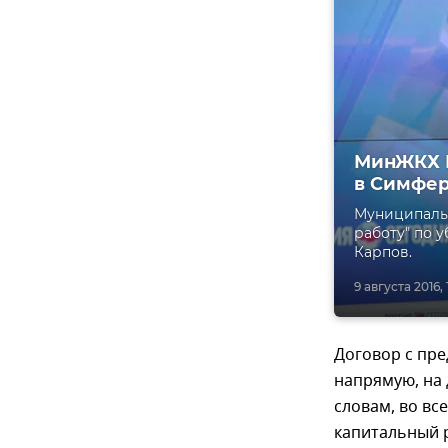
МинЖКХ К
в Симфе
Муниципальн
работу" по 
Карпов.
9 августа 2016, 
Договор с пр
напрямую, на 
словам, во в
капитальный 