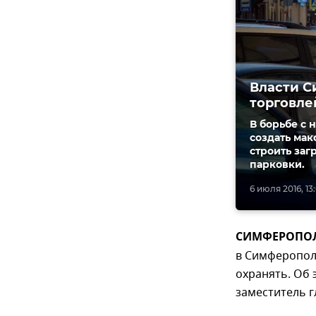
Власти С
торговле
В борьбе с 
создать ма
строить за
парковки.
6 июля 2016, 13
СИМФЕРОПОЛЬ
в Симферополе
охранять. Об 
заместитель 