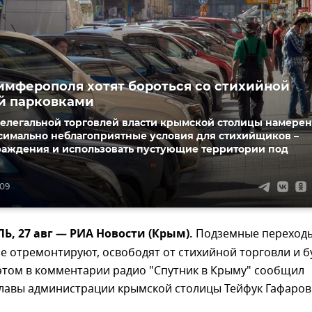
имферополя хотят бороться со стихийной
й парковками
нелегальной торговлей власти крымской столицы намере
ксимально неблагоприятные условия для стихийщиков –
граждения и использовать пустующие территории под
:09
, 27 авг — РИА Новости (Крым).
Подземные переход
 отремонтируют, освободят от стихийной торговли и б
этом в комментарии радио "Спутник в Крыму" сообщил
главы администрации крымской столицы Тейфук Гафаров