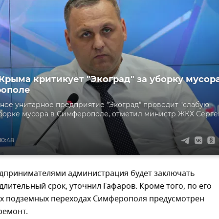
рыма критикует "Экоград" за уборку мусор
рополе
ое унитарное предприятие "Экоград" проводит "слабую
уборке мусора в Симферополе, отметил министр ЖКХ Серге
10:48
едпринимателями администрация будет заключать
длительный срок, уточнил Гафаров. Кроме того, по его
сех подземных переходах Симферополя предусмотрен
ремонт.