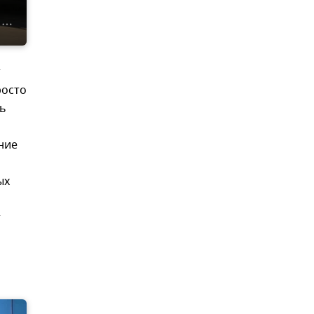
т
росто
ть
ние
ых
т