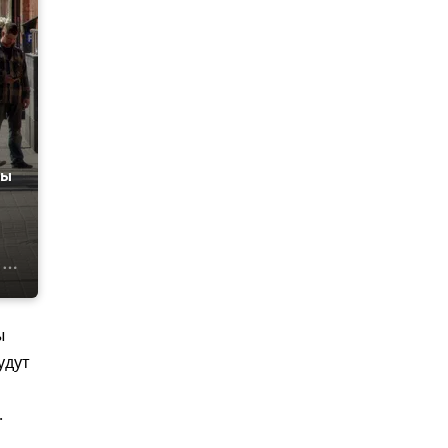
ны
ы
удут
.