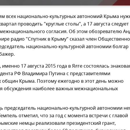
ям всех национально-культурных автономий Крыма нуж
квартал проводить "круглые столы", а 17 августа следует
 межнационального согласия. Об этом обозревателю А
фире радио "Спутник в Крыму" сказал член Общественн
редседатель национально-культурной автономии болгар
бажер.
, именно 17 августа 2015 года в Ялте состоялась знакова
идента РФ Владимира Путина с представителями
 общин Крыма. Поэтому ежегодно в этот день можно
ля обсуждения наиболее важных межнациональных
дь председатель национально-культурной автономии н
мпель отметил, что за год с момента встречи с главой
рымские немцы реализовали президентский грант,