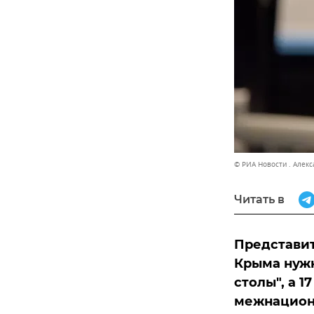
© РИА Новости . Алек
Читать в
Представит
Крыма нужн
столы", а 1
межнациона