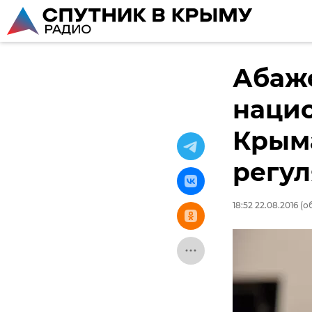
Абаже
наци
Крым
регу
18:52 22.08.2016
(об