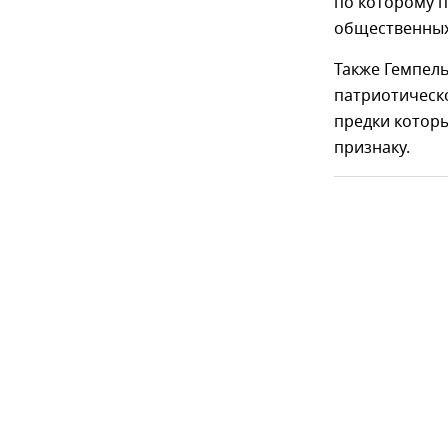
по которому п
общественных 
Также Гемпель
патриотическ
предки котор
признаку.