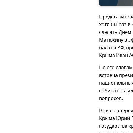
Представител
хотя бы раз в 
сделать Днем
Матюхину в э
палаты РФ, п
Крыма Иван А
По его словам
встреча през
национальных
собираться д
вопросов.
В свою очере
Крыма Юрий Ге
государства к