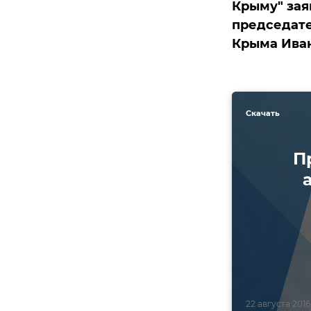
Крыму" зая
председате
Крыма Ива
Скачать
П
22 августа 2016,