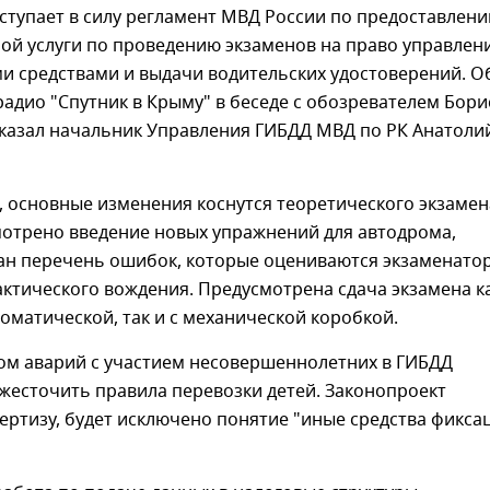
вступает в силу регламент МВД России по предоставлен
ой услуги по проведению экзаменов на право управлен
и средствами и выдачи водительских удостоверений. О
радио "Спутник в Крыму" в беседе с обозревателем Бор
казал начальник Управления ГИБДД МВД по РК Анатоли
, основные изменения коснутся теоретического экзамен
мотрено введение новых упражнений для автодрома,
ан перечень ошибок, которые оцениваются экзаменато
актического вождения. Предусмотрена сдача экзамена к
оматической, так и с механической коробкой.
том аварий с участием несовершеннолетних в ГИБДД
жесточить правила перевозки детей. Законопроект
ертизу, будет исключено понятие "иные средства фикса