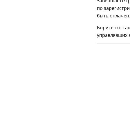
Завершается р
по зарегистр
быть оплачен
Борисенко так
управлявших 