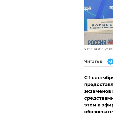
© РИА Новости . Алек
Читать в
С 1 сентяб
предоставл
экзаменов 
средствами
этом в эфи
обозреват