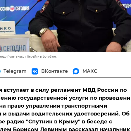
сандр Полегенько
Перейти в фотобанк
Telegram
ВКонтакте
МАКС
ря вступает в силу регламент МВД России по
ению государственной услуги по проведен
на право управления транспортными
 и выдачи водительских удостоверений. Об
ре радио "Спутник в Крыму" в беседе с
елем Борисом Левиным рассказал начальник