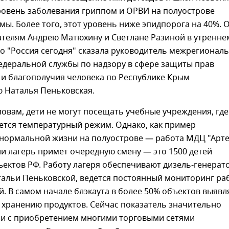
ровень заболевания гриппом и ОРВИ на полуострове
мы. Более того, этот уровень ниже эпидпорога на 40%. 
ателям Андрею Матюхину и Светлане Разиной в утренне
о "Россия сегодня" сказала руководитель межрегионал
едеральной службы по надзору в сфере защиты прав
 и благополучия человека по Республике Крым
ю Наталья Пеньковская.
словам, дети не могут посещать учебные учреждения, где
ется температурный режим. Однако, как пример
нормальной жизни на полуострове — работа МДЦ "Артек
и лагерь примет очередную смену — это 1500 детей
ъектов РФ. Работу лагеря обеспечивают дизель-генерат
тальи Пеньковской, ведется постоянный мониторинг ра
й. В самом начале блэкаута в более 50% объектов выявл
 хранению продуктов. Сейчас показатель значительно
зи с приобретением многими торговыми сетями