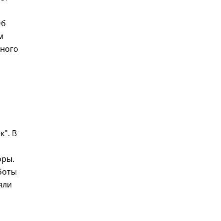
Об
м
ьного
". В
оры.
боты
яли