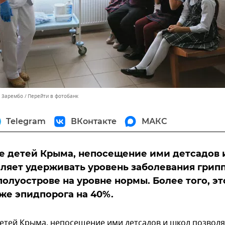
ь Зарембо
Перейти в фотобанк
Telegram
ВКонтакте
МАКС
 детей Крыма, непосещение ими детсадов 
ляет удерживать уровень заболевания грип
полуострове на уровне нормы. Более того, эт
же эпидпорога на 40%.
етей Крыма, непосещение ими детсадов и школ позволя