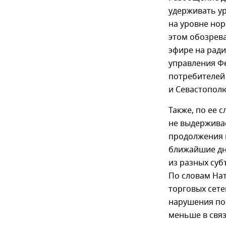
удерживать у
на уровне нор
этом обозрев
эфире на ради
управления Ф
потребителей
и Севастопол
Также, по ее 
не выдержива
продолжения 
ближайшие дн
из разных суб
По словам На
торговых сете
нарушения по
меньше в свя