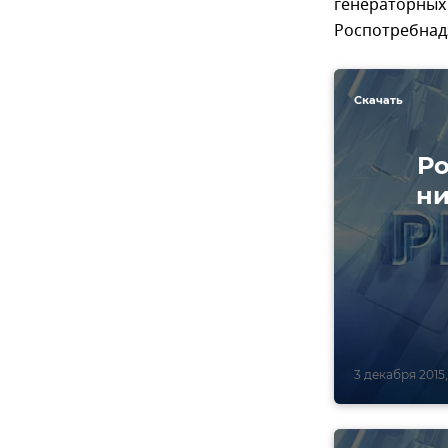
генераторных 
Роспотребнадз
Скачать
Ро
ни
3 декабря 2015,