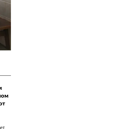
и
пом
от
ет