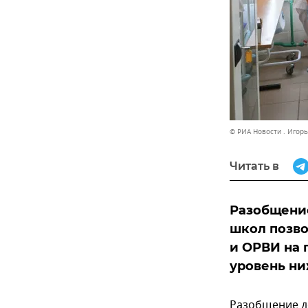
© РИА Новости . Игор
Читать в
Разобщение
школ позво
и ОРВИ на 
уровень ни
Разобщение д