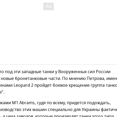
то под эти западные танки у Вооруженных сил России
 новые бронетанковые части. По мнению Петрова, име
инами Leopard 2 пройдет боевое крещение группа танк
".
нками M1 Abrams, судя по всему, придется подождать,
оизводство этих машин специально для Украины фактич
, а цеха заводов, которые производят танки этого типа,