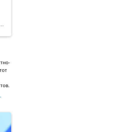
тно-
тот
тов.
заявили 