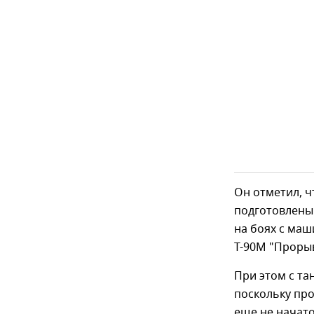
Он отметил, ч
подготовлены
на боях c маш
Т-90М "Прорыв
При этом с та
поскольку пр
еще не начато