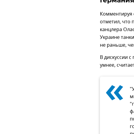
Германия
Комментируя с
отметил, что
канцлера Ола
Украине танки
не раньше, чем
В дискуссии с
умнее, считае
«
"
м
"
ф
п
г
п