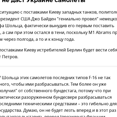
 не даст Украине самолеты
итуацию с поставками Киеву западных танков, политол
 президент США Джо Байден "гениально провел" немецк
фа Шольца, фактически вынудив его первым поставить
, а сам при этом остался в тени, поскольку M1 Abrams п
 через полгода, а то и к концу года.
 поставками Киеву истребителей Берлин будет вести себ
т Петров.
У Шольца этих самолетов последних типов F-16 не так
ного, чтобы ими разбрасываться. Тем более он уже
получил" от собственного бундестага, потому что при
актически разоруженном бундесвере разбрасываться
оследними техническими средствами – это гибельно для
осударства. Думаю, он не будет лезть вперед и в этот раз
опытается выставить вперед (президента Франции