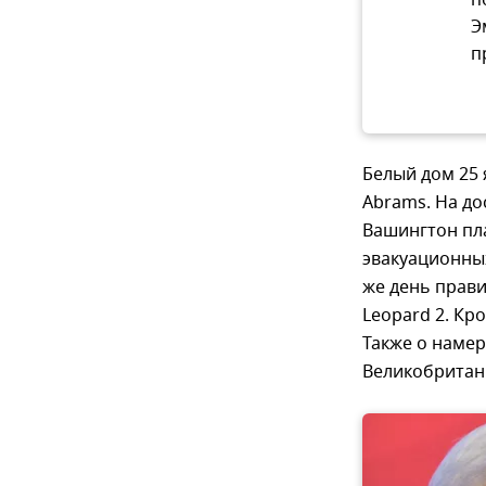
Э
п
Белый дом 25
Abrams. На до
Вашингтон пл
эвакуационных
же день прави
Leopard 2. Кр
Также о наме
Великобритани