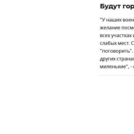
Будут го
"У наших вое
желание посмо
всех участках
слабых мест. 
"поговорить".
других странах
миленькие", - 