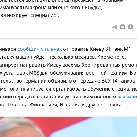
ммануэля) Макрона или еще кого-нибудь", -
рогнозирует специалист.
 января
сообщил о планах
отправить Киеву 31 танк M1
ставку машин уйдет несколько месяцев. Кроме того,
анирует направить Киеву восемь бронированных ремон
 установок М88 для обслуживания военной техники. В э
тельство Германии объявило о передаче ВСУ 14 танков
оме того, планируется организовать обучение специалис
рении передать свои танки украинским военным
я, Польша, Финляндия, Испания и другие страны.