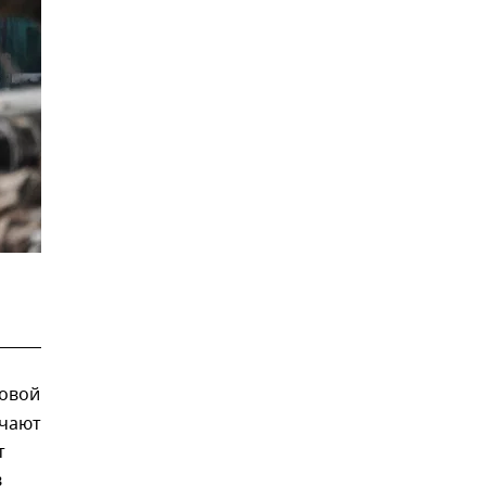
довой
учают
т
в