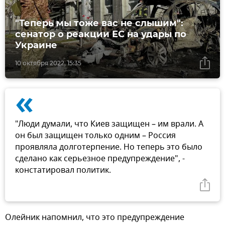
"Теперь мы тоже вас не слышим":
сенатор о реакции ЕС на удары по
Украине
10 октября 2022, 15:35
«
"Люди думали, что Киев защищен – им врали. А
он был защищен только одним – Россия
проявляла долготерпение. Но теперь это было
сделано как серьезное предупреждение", -
констатировал политик.
Олейник напомнил, что это предупреждение