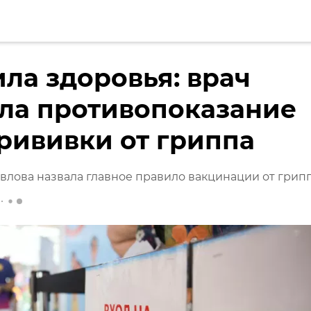
ла здоровья: врач
ла противопоказание
рививки от гриппа
влова назвала главное правило вакцинации от грип