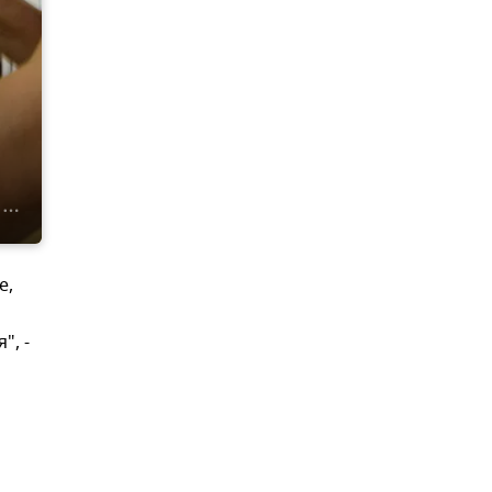
е,
", -