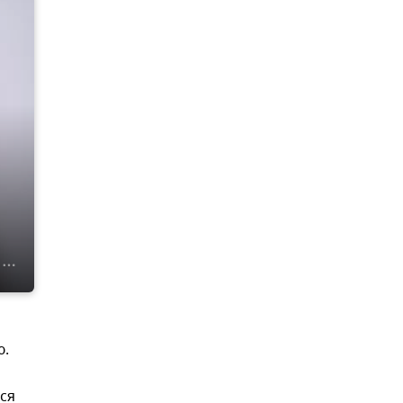
ю.
ся