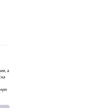
ия, а
ска
вную