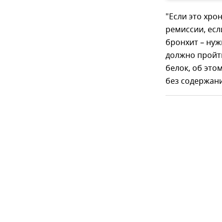
"Если это хро
ремиссии, есл
бронхит – ну
должно пройти
белок, об это
без содержани