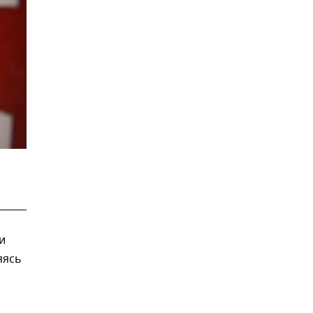
и
яясь