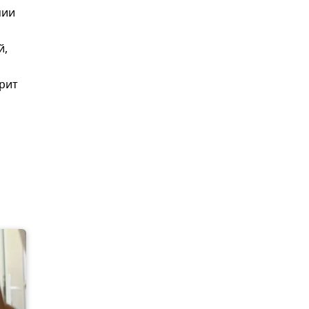
мии
й,
орит