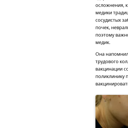
осложнения, к
медики тради
сосудистых за
почек, неврал
поэтому важно
медик.
Она напомнила
трудового ко
вакцинации с
поликлинику п
вакцинировать