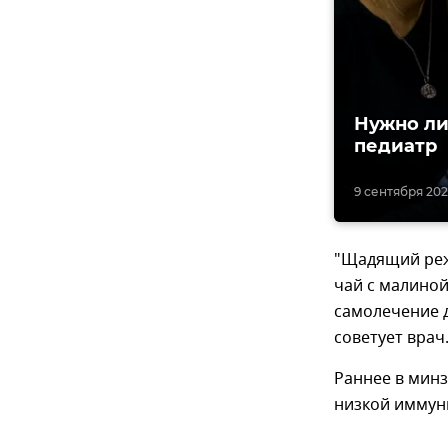
Нужно ли
педиатр
9 сентября 2022
"Щадящий реж
чай с малиной
самолечение д
советует врач
Раннее в мин
низкой иммун