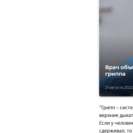
Врач объ
гриппа
21 августа 2022
"Грипп – сист
верхние дыхат
Если у челове
сдерживал, то