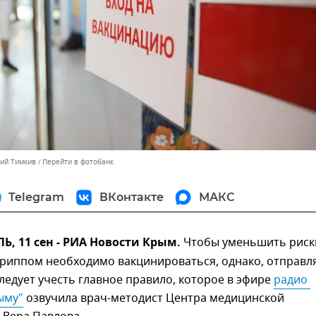
лий Тимкив
Перейти в фотобанк
Telegram
ВКонтакте
МАКС
 11 сен - РИА Новости Крым.
Чтобы уменьшить риск
гриппом необходимо вакцинироваться, однако, отправл
следует учесть главное правило, которое в эфире
радио 
ыму"
озвучила врач-методист Центра медицинской