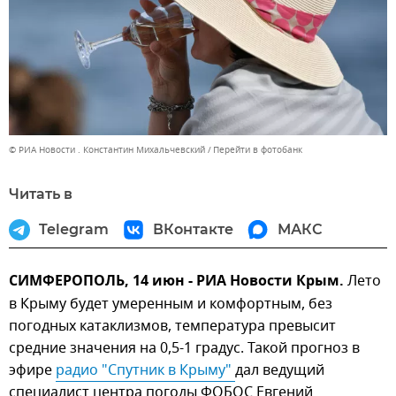
© РИА Новости . Константин Михальчевский
Перейти в фотобанк
Читать в
Telegram
ВКонтакте
МАКС
СИМФЕРОПОЛЬ, 14 июн - РИА Новости Крым.
Лето
в Крыму будет умеренным и комфортным, без
погодных катаклизмов, температура превысит
средние значения на 0,5-1 градус. Такой прогноз в
эфире
радио "Спутник в Крыму" 
дал ведущий
специалист центра погоды ФОБОС Евгений