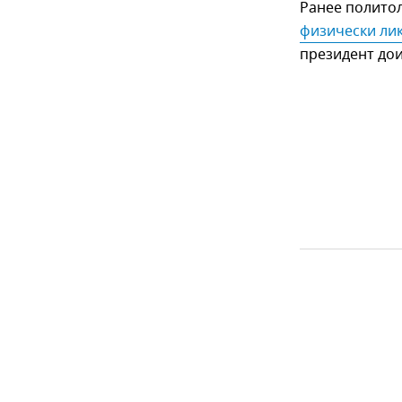
Ранее полито
физически ли
президент до