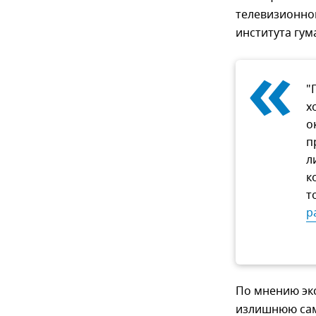
телевизионно
института гу
«
"
х
о
п
л
к
т
р
По мнению экс
излишнюю сам