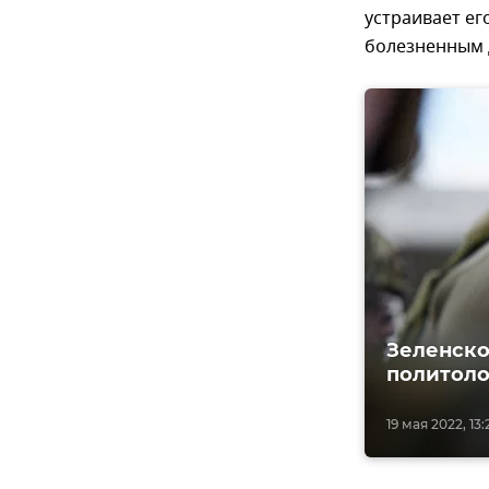
устраивает ег
болезненным 
Зеленско
политоло
19 мая 2022, 13: