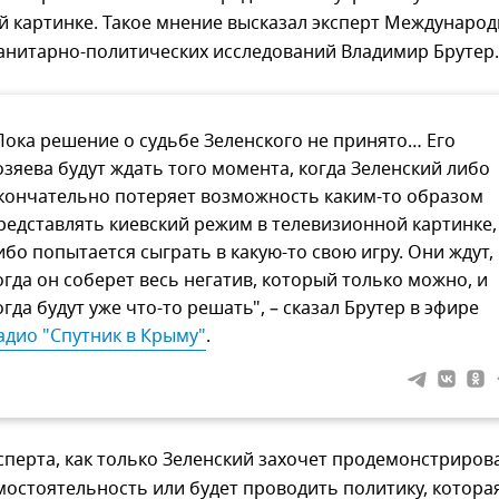
й картинке. Такое мнение высказал эксперт Международ
манитарно-политических исследований Владимир Брутер.
Пока решение о судьбе Зеленского не принято… Его
озяева будут ждать того момента, когда Зеленский либо
кончательно потеряет возможность каким-то образом
редставлять киевский режим в телевизионной картинке,
ибо попытается сыграть в какую-то свою игру. Они ждут,
огда он соберет весь негатив, который только можно, и
огда будут уже что-то решать", – сказал Брутер в эфире
адио "Спутник в Крыму"
.
перта, как только Зеленский захочет продемонстриров
остоятельность или будет проводить политику, котора