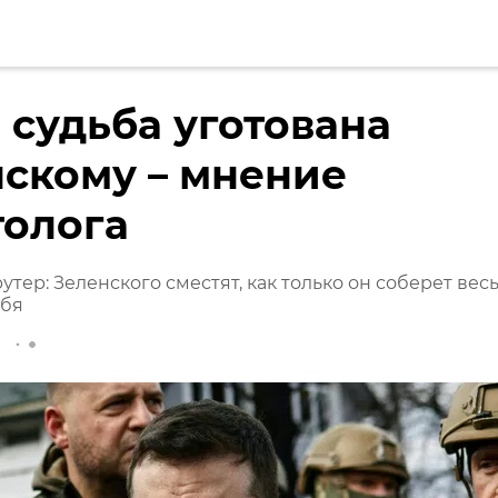
 судьба уготована
скому – мнение
толога
утер: Зеленского сместят, как только он соберет вес
ебя