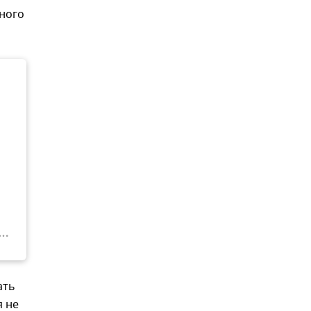
ного
ать
я не