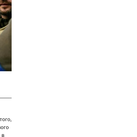
того,
вого
 в