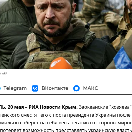
/ AFP
Telegram
ВКонтакте
МАКС
, 20 мая – РИА Новости Крым.
Заокеанские "хозяева"
енского сместят его с поста президента Украины после 
имально соберет на себя весь негатив со стороны миро
потеряет возможность представлять украинскую власть