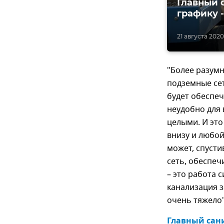
Главный 
графику 
21 августа 2020,
"Более разумн
подземные сет
будет обеспеч
неудобно для 
целыми. И это 
внизу и любой
может, спусти
сеть, обеспеч
– это работа 
канализация з
очень тяжело",
Главный сани