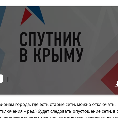
айонам города, где есть старые сети, можно отключать.
отключения – ред.) будет следовать опустошение сети, в 