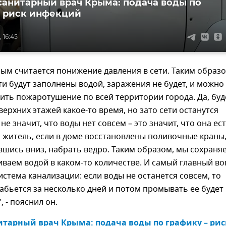
санитарный врач Крыма: подача воды по
- риск инфекций
 16:45
ым считается понижение давления в сети. Таким образ
и будут заполнены водой, заражения не будет, и можно
ить пожаротушение по всей территории города. Да, буд
верхних этажей какое-то время, но зато сети останутся
не значит, что воды нет совсем – это значит, что она ес
 житель, если в доме восстановлены поливочные краны
вшись вниз, набрать ведро. Таким образом, мы сохраня
иваем водой в каком-то количестве. И самый главный в
система канализации: если воды не останется совсем, то
абьется за несколько дней и потом промывать ее будет
 - пояснил он.
тарный врач Крыма: подача воды по графику – риск