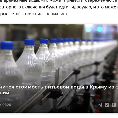
ь дренажные воды, что может привести к заражению се
овторного включения будет идти гидроудар, и это може
рые сети", - пояснил специалист.
нится стоимость питьевой воды в Крыму из-
ений
, 09:26