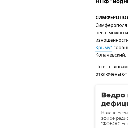
НПФ "Водны
СИМФЕРОПОЛЬ
Симферополя 
невозможно и
изношенности
Крыму"
сообщи
Копачевский.
По его словам
отключены от
Ведро 
дефици
Начало осен
эфире радио
"ФОБОС" Ев