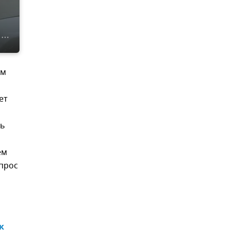
ом
ет
ть
,
ем
опрос
 