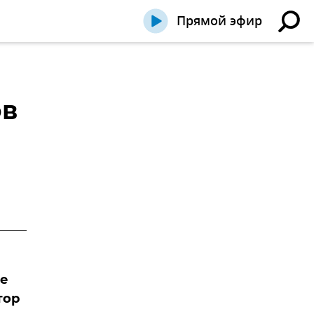
Прямой эфир
ов
не
тор