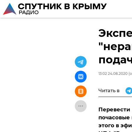
Экспе
"нера
подач
13:02 24.08.2020
(о
Читать в
Перевести
почасовые 
этого в эф