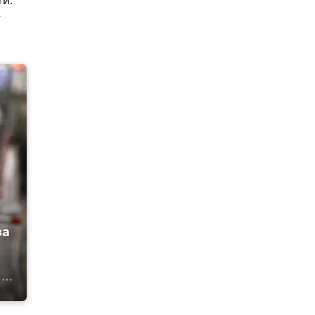
ти.
т
за