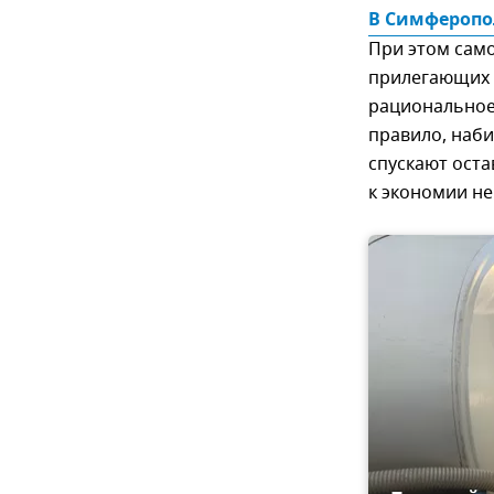
В Симферопо
При этом сам
прилегающих р
рациональное,
правило, наб
спускают оста
к экономии не