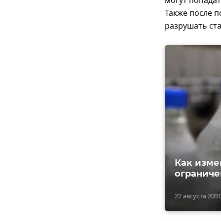
могут попадат
Также после п
разрушать ста
Как изме
огранич
22 августа 2020