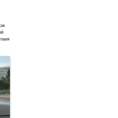
как
ий
ствия