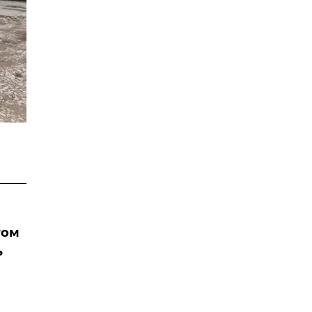
том
ь