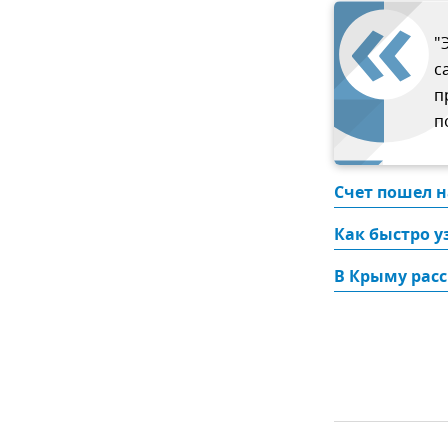
"
с
п
п
Счет пошел н
Как быстро у
В Крыму расс