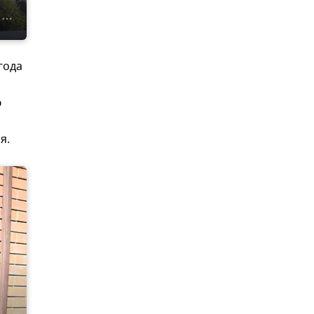
года
ю
я.