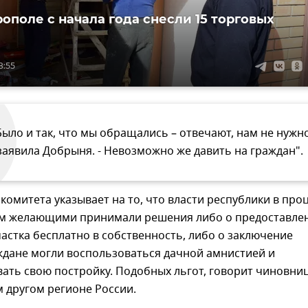
ополе с начала года снесли 15 торговых
8:55
Было и так, что мы обращались – отвечают, нам не нужно
 заявила Добрыня. - Невозможно же давить на граждан".
комитета указывает на то, что власти республики в про
ем желающими принимали решения либо о предоставле
астка бесплатно в собственность, либо о заключение
ждане могли воспользоваться дачной амнистией и
ать свою постройку. Подобных льгот, говорит чиновниц
м другом регионе России.