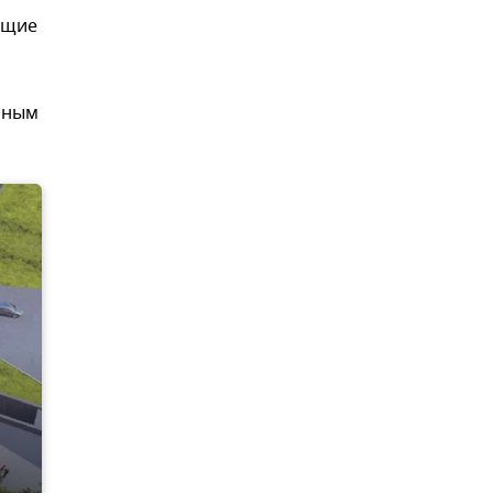
ющие
ьным