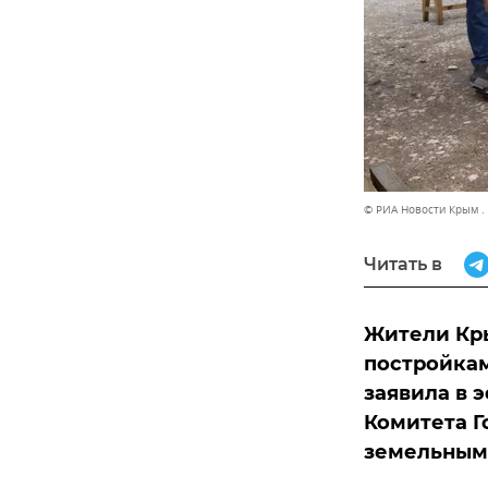
© РИА Новости Крым .
Читать в
Жители Кр
постройкам
заявила в 
Комитета Г
земельным