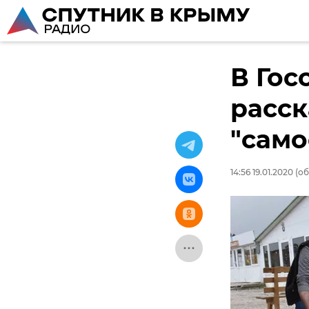
В Гос
расск
"само
14:56 19.01.2020
(об