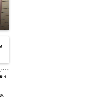
!
цессе
нии
а,