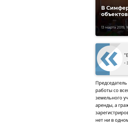
В Симфер
объектов
13 марта 2019, 1
"
-
Председатель 
работы со вс
земельного уч
аренды, а гра
зарегистриров
нет ни в одно