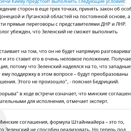
тречи Киеву предстоит выполнить следующие условия
:
едение сторон в еще трех точках, принять закон об осо
онецкой и Луганской областей на постоянной основе, а
сти прямые переговоры с представителями ДНР и ЛНР.
лог убежден, что Зеленский не сможет выполнить
стаивает на том, что он не будет напрямую разговарива
 и это ставит его в очень неловкое положение. Получае
ция, потому что Зеленский надеялся на то, что западные
 ему поддержку в этом вопросе – будут преобразованы
шения. Этого не произошло", - пояснил Бедрицкий.
рорыва" в ходе встречи означает, что минские соглаше
ательными для исполнения, отмечает эксперт.
Минские соглашения, формула Штайнмайера – это то,
то Зеленский не способен реализовать. Но теперь под