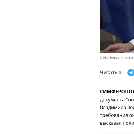
© РИА Новости . Алек
Читать в
СИМФЕРОПОЛЬ
документа "н
Владимира Зел
требования он
высказал поли