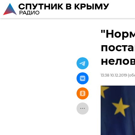
"Нор
поста
нело
13:38 10.12.2019
(обн