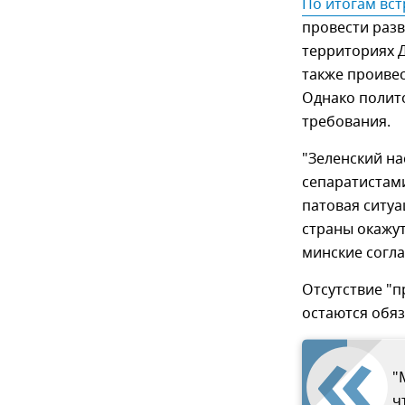
По итогам вс
провести разв
территориях Д
также проиве
Однако полито
требования.
"Зеленский на
сепаратистами
патовая ситуа
страны окажут
минские согла
Отсутствие "п
остаются обяз
"
ч