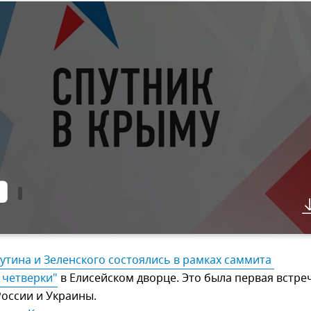
тина и Зеленского состоялись в рамках саммита 
 четверки"
в Елисейском дворце. Это была первая встре
оссии и Украины.