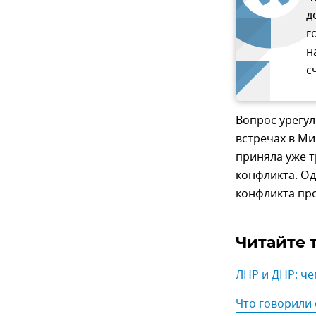
д
г
н
с
Вопрос урегул
встречах в Ми
приняла уже 
конфликта. О
конфликта пр
Читайте 
ЛНР и ДНР: че
Что говорили 