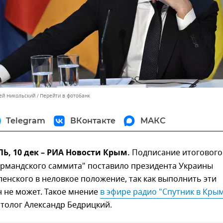
сей Никольский
Перейти в фотобанк
Telegram
ВКонтакте
МАКС
, 10 дек – РИА Новости Крым.
Подписание итогового
ормандского саммита" поставило президента Украины
енского в неловкое положение, так как выполнить эти
 не может. Такое мнение
в эфире радио "Спутник в Кры
толог Александр Бедрицкий.