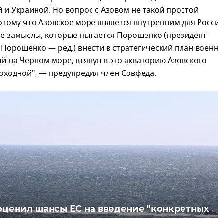
 и Украиной. Но вопрос с Азовом не такой простой
отому что Азовское море является внутренним для Росс
те замыслы, которые пытается Порошенко (президент
Порошенко — ред.) внести в стратегический план воен
й на Черном море, втянув в это акваторию Азовского
оходной", — предупредил член Совфеда.
оценил шансы ЕС на введение "конкретных