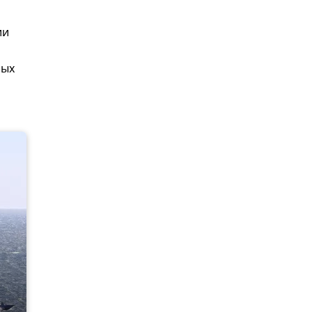
ии
ных