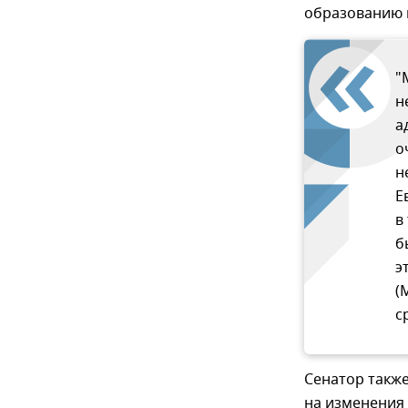
образованию 
"
н
а
о
н
Е
в
б
э
(
с
Сенатор также
на изменения