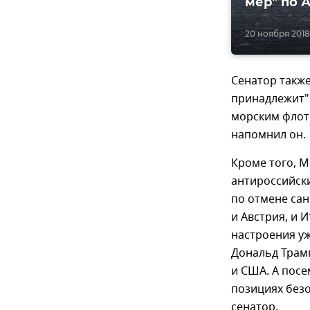
мер" по 
20 ноября 2018,
Сенатор такж
принадлежит" 
морским флот
напомнил он.
Кроме того, М
антироссийски
по отмене сан
и Австрия, и 
настроения уж
Дональд Трамп
и США. А посе
позициях безо
сенатор.