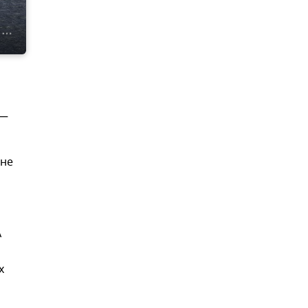
 —
ене
А
х