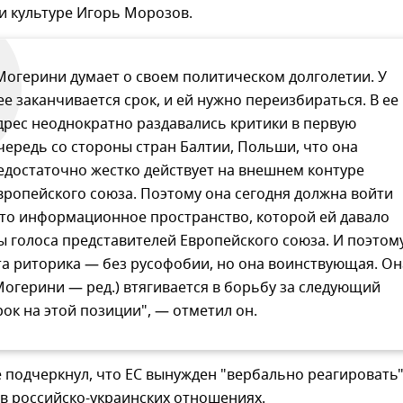
и культуре Игорь Морозов.
Могерини думает о своем политическом долголетии. У
ее заканчивается срок, и ей нужно переизбираться. В ее
дрес неоднократно раздавались критики в первую
чередь со стороны стран Балтии, Польши, что она
едостаточно жестко действует на внешнем контуре
вропейского союза. Поэтому она сегодня должна войти
 то информационное пространство, которой ей давало
ы голоса представителей Европейского союза. И поэтом
та риторика — без русофобии, но она воинствующая. Он
Могерини — ред.) втягивается в борьбу за следующий
рок на этой позиции", — отметил он.
 подчеркнул, что ЕС вынужден "вербально реагировать
 в российско-украинских отношениях.