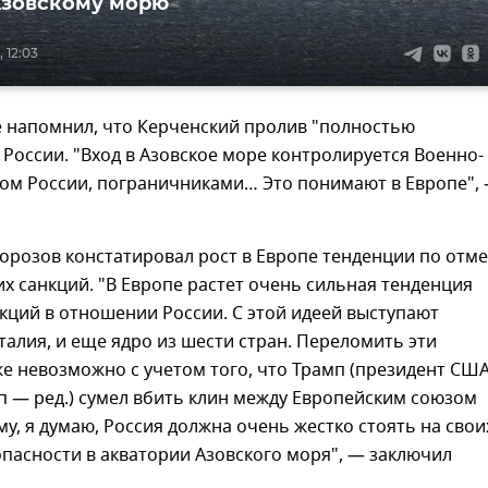
Азовскому морю
 12:03
е напомнил, что Керченский пролив "полностью
России. "Вход в Азовское море контролируется Военно-
ом России, пограничниками… Это понимают в Европе",
орозов констатировал рост в Европе тенденции по отм
х санкций. "В Европе растет очень сильная тенденция
кций в отношении России. С этой идеей выступают
Италия, и еще ядро из шести стран. Переломить эти
е невозможно с учетом того, что Трамп (президент СШ
 — ред.) сумел вбить клин между Европейским союзом
му, я думаю, Россия должна очень жестко стоять на свои
пасности в акватории Азовского моря", — заключил