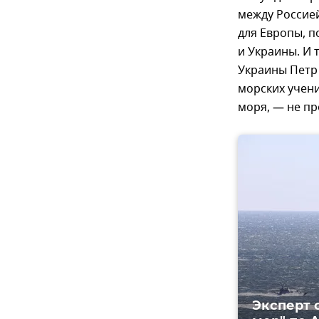
между Россией
для Европы, п
и Украины. И 
Украины Петр 
морских учени
моря, — не пр
Эксперт 