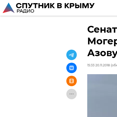
Сенат
Могер
Азову
15:33 20.11.2018
(обн