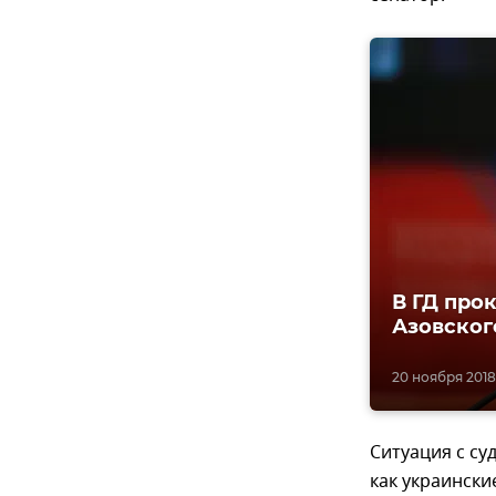
В ГД про
Азовског
20 ноября 2018,
Ситуация с су
как украински