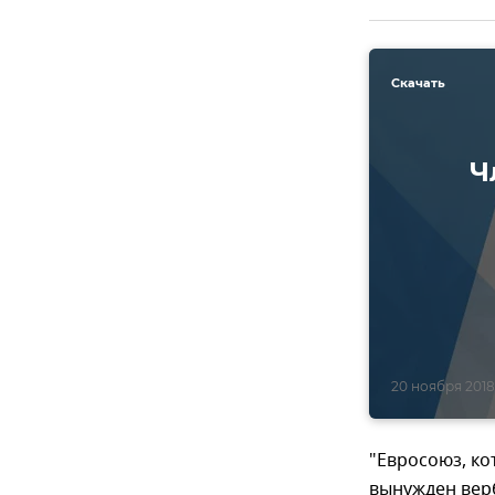
Скачать
Ч
20 ноября 2018,
"Евросоюз, ко
вынужден верб