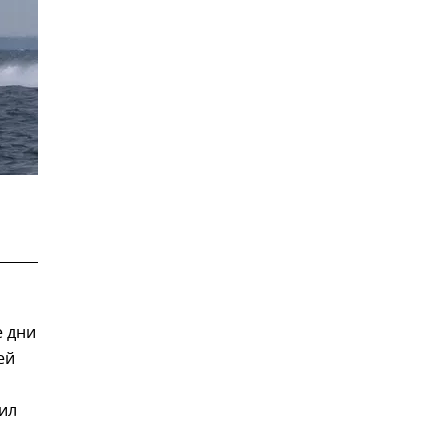
е дни
ей
ил