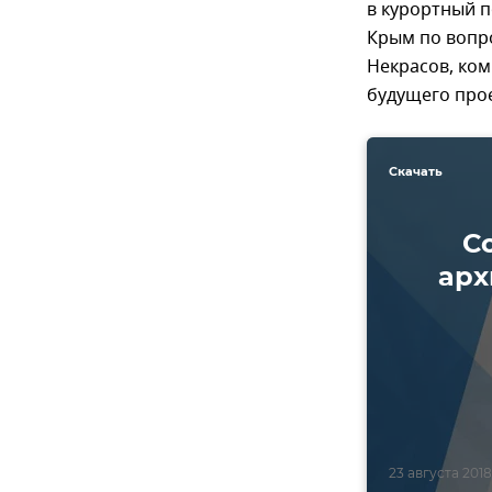
в курортный п
Крым по вопр
Некрасов, ко
будущего про
Скачать
С
арх
23 августа 2018,