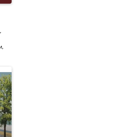
,
м
и,