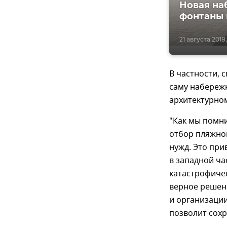
Новая на
фонтаны
21 августа 2018,
В частности, 
саму набереж
архитектурном
"Как мы помн
отбор пляжног
нужд. Это пр
в западной ча
катастрофиче
верное решен
и организации
позволит сохр