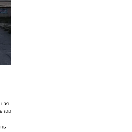
иная
укции
знь