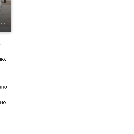
ь
ию.
нно
тно