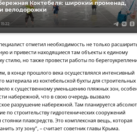
бережная Коктебеля: широкий променад,
 и велодорожки
 15:22
специалист отметил необходимость не только расширит
ную и привести находящиеся там объекты к единому
у стилю, но также провести работы по берегоукреплен
им, в конце прошлого века осуществлялся интенсивный
о материала из коктебельской бухты для строительных
ивело к существенному уменьшению пляжных зон, особе
сти набережной, что в свою очередь вызвало
ское разрушение набережной. Там планируется абсолю
ие по строительству гидротехнических сооружений
 стоянки плавсредств. Это комплексная вещь, которая
анить эту зону", – считает советник главы Крыма.