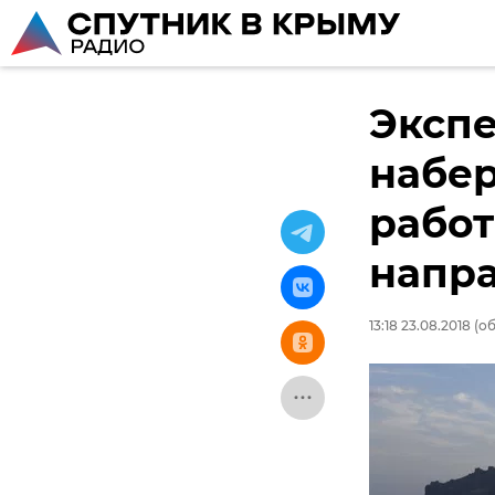
Эксп
набе
работ
напр
13:18 23.08.2018
(об