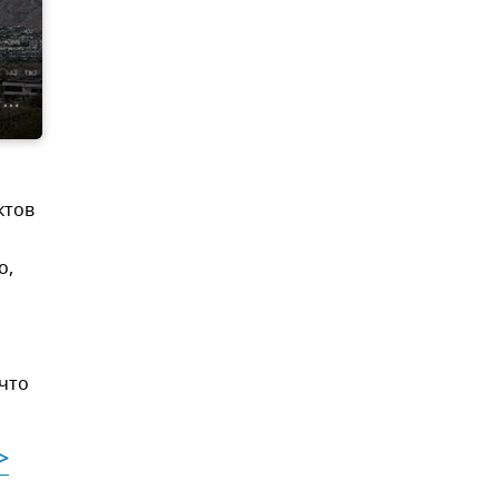
ктов
о,
 что
>