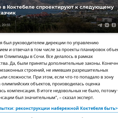
 в Коктебеле спроектируют к следующему
казчик
, 20:55
 я был руководителем дирекции по управлению
ем и отвечал в том числе за проекты планировок объе
я Олимпиады в Сочи. Все делалось в рамках
тва. Да, были приняты дополнительные законы. Конечн
 незаконных строений, не имевших разрешительных
ыли сложности. При этом, если что-то попадало в зону
а олимпийских объектов, производилась оценка
сь компенсация. В итоге недовольных не было, потому
сации был значительным", – сказал эксперт.
пытки: реконструкции набережной Коктебеля быть>