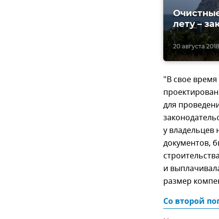
Очистные
лету – за
20 августа 2018
"В свое время
проектировани
для проведени
законодательс
у владельцев
документов, б
строительств
и выплачивала
размер компен
Со второй по