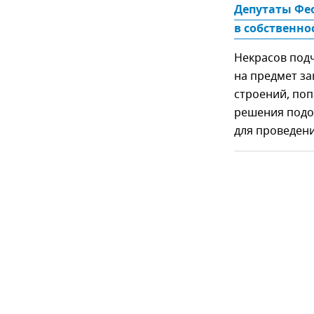
Депутаты Фео
в собственно
Некрасов подч
на предмет з
строений, поп
решения подо
для проведен