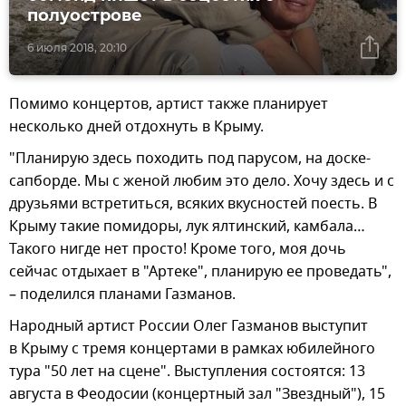
полуострове
6 июля 2018, 20:10
Помимо концертов, артист также планирует
несколько дней отдохнуть в Крыму.
"Планирую здесь походить под парусом, на доске-
сапборде. Мы с женой любим это дело. Хочу здесь и с
друзьями встретиться, всяких вкусностей поесть. В
Крыму такие помидоры, лук ялтинский, камбала…
Такого нигде нет просто! Кроме того, моя дочь
сейчас отдыхает в "Артеке", планирую ее проведать",
– поделился планами Газманов.
Народный артист России Олег Газманов выступит
в Крыму с тремя концертами в рамках юбилейного
тура "50 лет на сцене". Выступления состоятся: 13
августа в Феодосии (концертный зал "Звездный"), 15