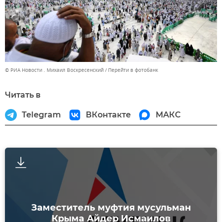
© РИА Новости . Михаил Воскресенский
Перейти в фотобанк
Читать в
Telegram
ВКонтакте
МАКС
Заместитель муфтия мусульман
Крыма Айдер Исмаилов