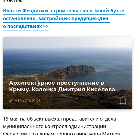
участке.
Власти Феодосии: строительство в Тихой бухте 
остановлено, застройщик предупрежден 
о последствиях >>
Архитектурное преступление в
Крыму. Колонка Дмитрия Киселева
24 мая 2017, 14:31
19 мая на объект выехал представители отдела
муниципального контроля администрации
Феодосии. По словам первого вице-мэра Матвея