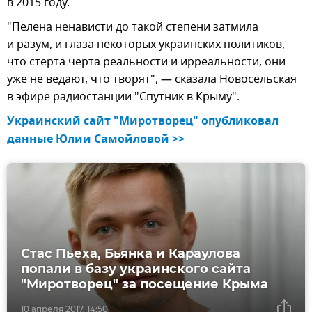
в 2015 году.
"Пелена ненависти до такой степени затмила
и разум, и глаза некоторых украинских политиков,
что стерта черта реальности и ирреальности, они
уже не ведают, что творят", — сказала Новосельская
в эфире радиостанции "Спутник в Крыму".
Украинский сайт "Миротворец" опубликовал 
данные Юлии Самойловой >>
Стас Пьеха, Бьянка и Караулова
попали в базу украинского сайта
"Миротворец" за посещение Крыма
10 апреля 2017, 14:50