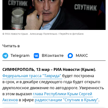
© РИА Новости Крым . Александр Полегенько
Перейти в фотобанк
Читать в
Telegram
ВКонтакте
МАКС
СИМФЕРОПОЛЬ, 13 мар – РИА Новости (Крым).
Федеральная трасса "Таврида" 
будет построена
в срок, и в декабре следующего года будет открыто
двухполосное движение по автодороге. Уверенность
в этом выразил
глава Республики Крым Сергей 
Аксенов
в эфире
радиостанции "Спутник в Крыму"
.