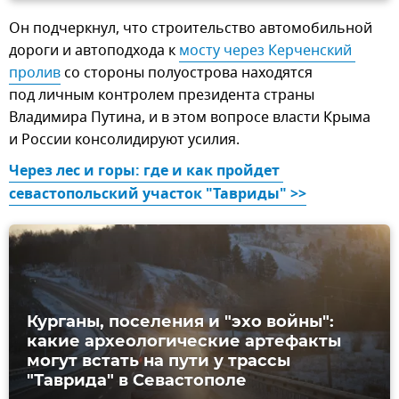
Он подчеркнул, что строительство автомобильной
дороги и автоподхода к
мосту через Керченский 
пролив
со стороны полуострова находятся
под личным контролем президента страны
Владимира Путина, и в этом вопросе власти Крыма
и России консолидируют усилия.
Через лес и горы: где и как пройдет 
севастопольский участок "Тавриды" >>
Курганы, поселения и "эхо войны":
какие археологические артефакты
могут встать на пути у трассы
"Таврида" в Севастополе