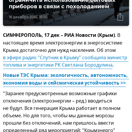
ограничить использование бытовых
приборов в связи с похолоданием
16 декабря 2016, 16:50
СИМФЕРОПОЛЬ, 17 дек – РИА Новости (Крым)
. В
настоящее время электроэнергии в энергосистеме
Крыма достаточно для нужд населения. Об этом
в эфире радио "Спутник в Крыму" сообщила министр 
топлива и энергетики РК Светлана Бородулина
.
Новые ТЭС Крыма: экологичность, автономность, 
экономия воды и сейсмическая устойчивость >>
"Заранее предусмотренные возможные графики
отключения (электроэнергии – ред.) вводиться
не будут. Вся генерация Крыма работает в полном
объеме. Но для того, чтобы мы данные морозы
прошли без отключений, нам пришлось ввести
определенный ряд мероприятий: "Крымэнерго"