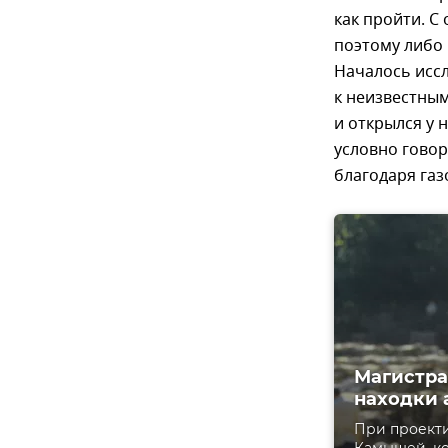
как пройти. С
поэтому либо 
Началось иссл
к неизвестным
и открылся у 
условно говор
благодаря газ
Магистра
находки 
При проекти