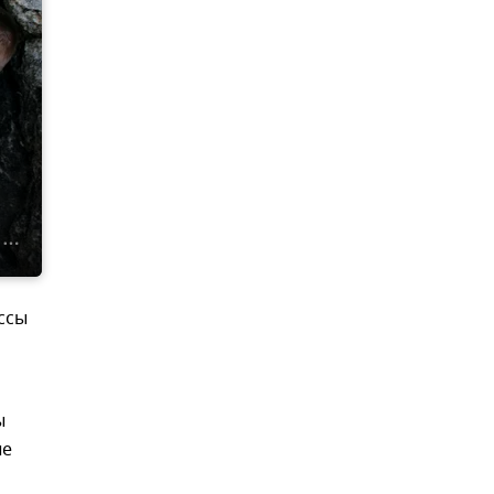
ссы
ы
ые