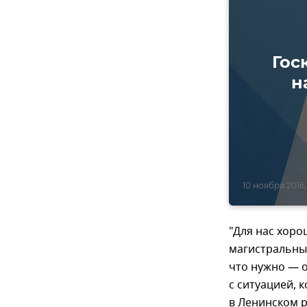
Гос
н
10 ноября 2016, 
"Для нас хор
магистральный
что нужно — о
с ситуацией, 
в Ленинском 