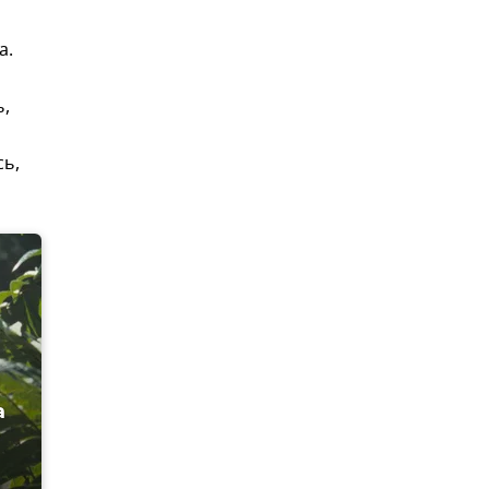
а.
ь,
сь,
а