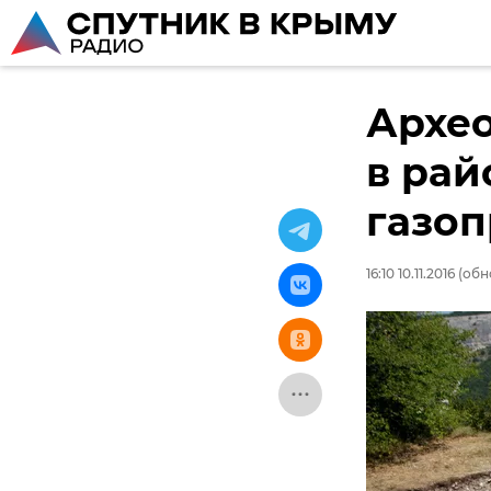
Архе
в рай
газо
16:10 10.11.2016
(обно