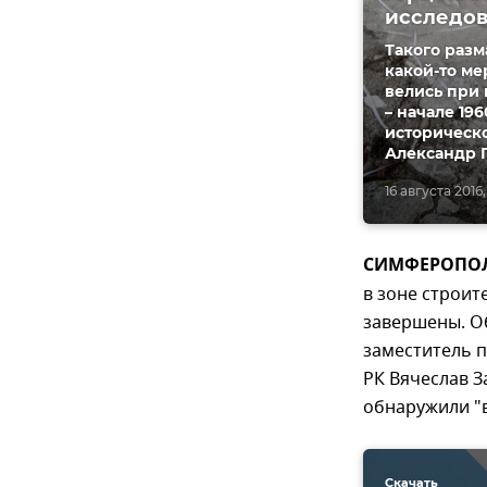
исследо
Такого разм
какой-то ме
велись при 
– начале 19
историческо
Александр 
16 августа 2016, 
СИМФЕРОПОЛЬ
в зоне строи
завершены. О
заместитель п
РК Вячеслав З
обнаружили "в
Скачать