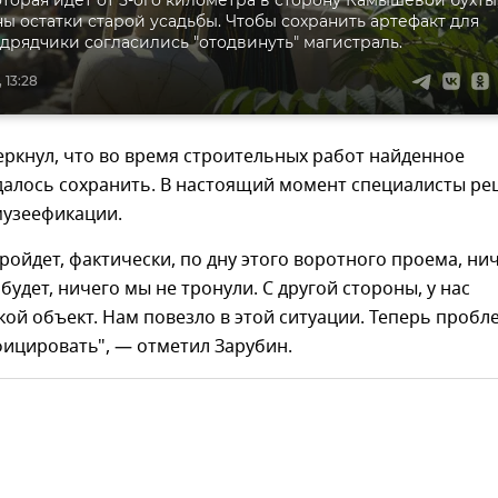
торая идет от 5-ого километра в сторону Камышевой бухты
ы остатки старой усадьбы. Чтобы сохранить артефакт для
одрядчики согласились "отодвинуть" магистраль.
 13:28
ркнул, что во время строительных работ найденное
далось сохранить. В настоящий момент специалисты р
музеефикации.
ройдет, фактически, по дну этого воротного проема, ни
будет, ничего мы не тронули. С другой стороны, у нас
кой объект. Нам повезло в этой ситуации. Теперь пробл
фицировать", — отметил Зарубин.