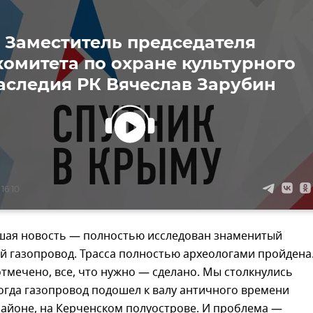
Заместитель председателя
комитета по охране культурного
аследия РК Вячеслав Зарубин
16:10
ошая новость — полностью исследован знаменитый
 газопровод. Трасса полностью археологами пройдена.
тмечено, все, что нужно — сделано. Мы столкнулись
когда газопровод подошел к валу античного времени
районе, на Керченском полуострове. И проблема —