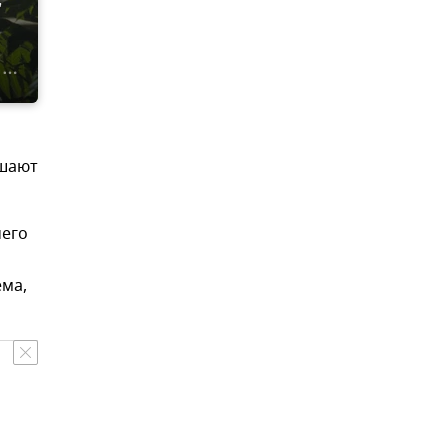
,
ешают
чего
ема,