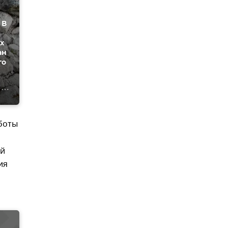
 В
х
ан
го
боты
ый
ия