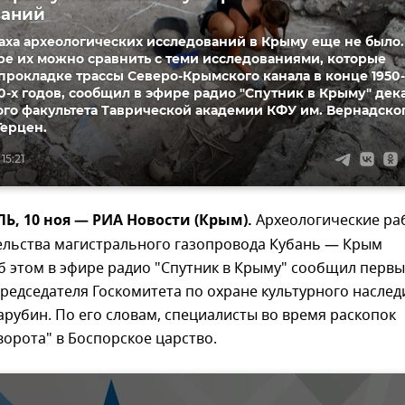
ваний
аха археологических исследований в Крыму еще не было.
ре их можно сравнить с теми исследованиями, которые
прокладке трассы Северо-Крымского канала в конце 1950-
60-х годов, сообщил в эфире радио "Спутник в Крыму" дек
го факультета Таврической академии КФУ им. Вернадско
Герцен.
15:21
, 10 ноя — РИА Новости (Крым).
Археологические ра
тельства магистрального газопровода Кубань — Крым
б этом в эфире радио "Спутник в Крыму" сообщил перв
редседателя Госкомитета по охране культурного наслед
арубин. По его словам, специалисты во время раскопок
орота" в Боспорское царство.