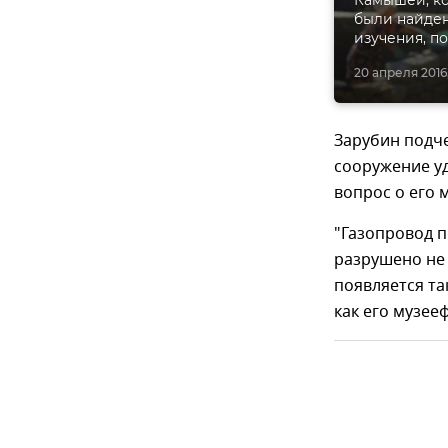
Камышей, ко
были найден
изучения, п
20 апреля 2016,
Зарубин подче
сооружение у
вопрос о его 
"Газопровод п
разрушено не 
появляется та
как его музее