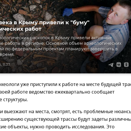
века в Крыму привели к "буму"
ических работ
хеологических раскопок в Крыму привели активные
е работы в регионе. Основной объем археологических
ий по федеральным проектам планируют завершить в
время.
 11:37
рхеологи уже приступили к работе на месте будущей тра
своей работе ведомство ежеквартально сообщает
 структуры.
и выезжают на места, смотрят, есть проблемные нюанс
расширению существующей трассы будут задеты различн
ие объекты, нужно проводить исследования. Это