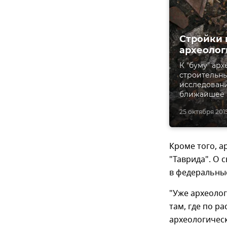
Стройки 
археолог
К "буму" ар
строительны
исследован
ближайшее 
25 октября 2015,
Кроме того, а
"Таврида". О 
в федеральные
"Уже археолог
там, где по 
археологическ