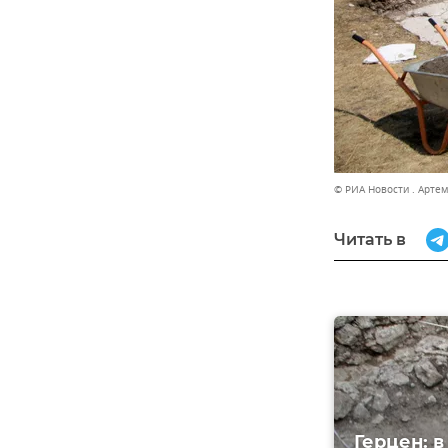
© РИА Новости . Арте
Читать в
Герцен: 