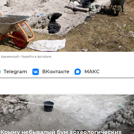
м Креминский
Перейти в фотобанк
Telegram
ВКонтакте
МАКС
в Крыму небывалый бум археологических