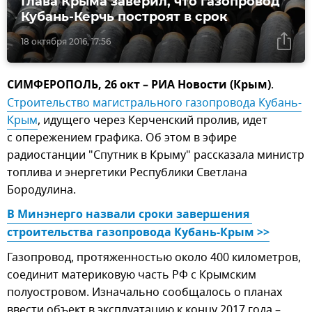
Глава Крыма заверил, что газопровод
Кубань-Керчь построят в срок
18 октября 2016, 17:56
СИМФЕРОПОЛЬ, 26 окт – РИА Новости (Крым)
.
Строительство магистрального газопровода Кубань-
Крым
, идущего через Керченский пролив, идет
с опережением графика. Об этом в эфире
радиостанции "Спутник в Крыму" рассказала министр
топлива и энергетики Республики Светлана
Бородулина.
В Минэнерго назвали сроки завершения 
строительства газопровода Кубань-Крым >>
Газопровод, протяженностью около 400 километров,
соединит материковую часть РФ с Крымским
полуостровом. Изначально сообщалось о планах
ввести объект в эксплуатацию к концу 2017 года –