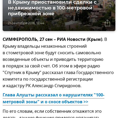
В Крыму приостановили сделки с
недвижимостью в 100-метровой
прибрежной зоне
21 сентября 2016, 12:44
СИМФЕРОПОЛЬ, 27 сен – РИА Новости (Крым)
. В
Крыму владельцы незаконных строений
в стометровой зоне будут сносить самовольно
возведенные объекты и приводить территорию
в порядок за свой счет. Об этом в эфире радио
"Спутник в Крыму" рассказал глава Государственного
комитета по государственной регистрации
и кадастру РК Александр Спиридонов.
Глава Алушты рассказал о нарушителях "100-
метровой зоны" и о сносе объектов >>
По его словам, если собственник откажется это