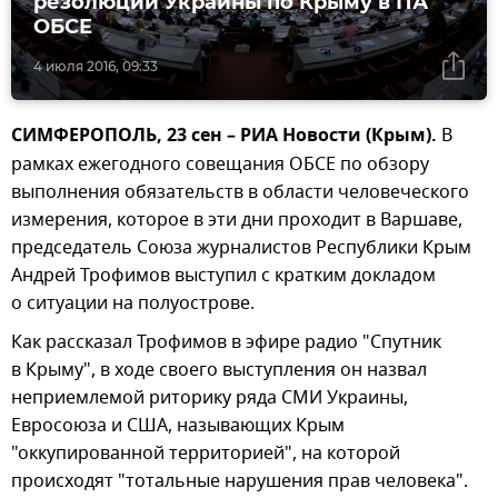
резолюции Украины по Крыму в ПА
ОБСЕ
4 июля 2016, 09:33
СИМФЕРОПОЛЬ, 23 сен – РИА Новости (Крым).
В
рамках ежегодного совещания ОБСЕ по обзору
выполнения обязательств в области человеческого
измерения, которое в эти дни проходит в Варшаве,
председатель Союза журналистов Республики Крым
Андрей Трофимов выступил с кратким докладом
о ситуации на полуострове.
Как рассказал Трофимов в эфире радио "Спутник
в Крыму", в ходе своего выступления он назвал
неприемлемой риторику ряда СМИ Украины,
Евросоюза и США, называющих Крым
"оккупированной территорией", на которой
происходят "тотальные нарушения прав человека".