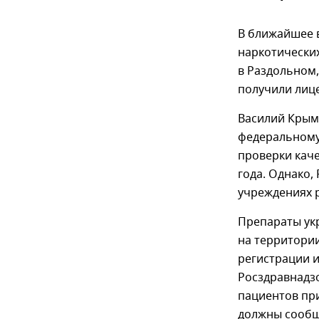
В ближайшее 
наркотически
в Раздольном,
получили лице
Василий Крым
федеральному 
проверки каче
года. Однако,
учреждениях р
Препараты ук
на территории
регистрации и
Росздравнадз
пациентов пр
должны сообщ