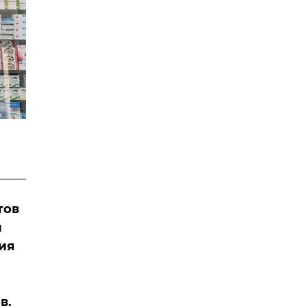
тов
и
ия
в.