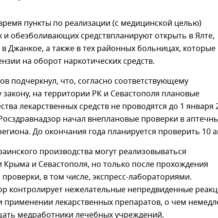
время пункты по реализации (с медицинской целью)
х и обезболивающих средствпланируют открыть в Ялте,
 в Джанкое, а также в тех районных больницах, которые
нзии на оборот наркотических средств.
ов подчеркнул, что, согласно соответствующему
закону, на территории РК и Севастополя плановые
ства лекарственных средств не проводятся до 1 января 
 Росздравнадзор начал внеплановые проверки в аптечн
егиона. До окончания года планируется проверить 10 а
раинского производства могут реализовываться
 Крыма и Севастополя, но только после прохождения
 проверки, в том числе, экспресс-лабораториями.
ор контролирует нежелательные непредвиденные реак
и применении лекарственных препаратов, о чем немед
ать медработники лечебных учреждений.