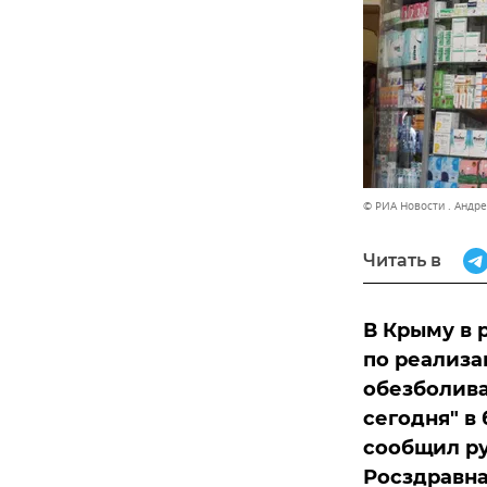
© РИА Новости . Андр
Читать в
В Крыму в 
по реализа
обезболива
сегодня" в
сообщил ру
Росздравна