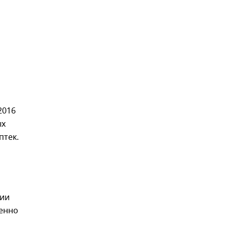
2016
ых
птек.
ции
ленно