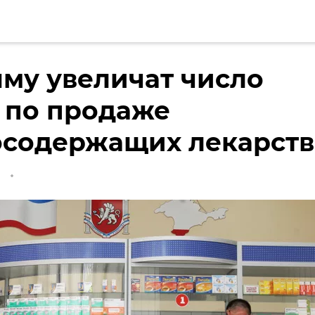
му увеличат число
 по продаже
осодержащих лекарств